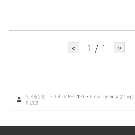
1
1
인사총무팀
Tel:
02-920-7071
E-mail:
general@sungsh
0-2018