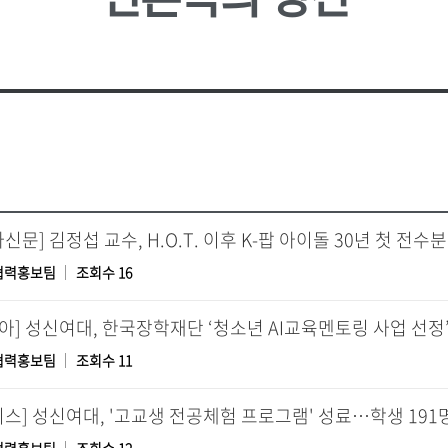
성신 포커스
업무추진
대학
소
언론속의 성신
성신학보
예결산 
학생증 발급
학생교류
상담소
성신 MIRROR
적립금 
원
국내대학 학점교류
성신 SEBS
등록금심
전문대학원
급
규정관리
대학평의
대학자체
장애학생지원
기타학
장애학생지원
유실물관
협력홍보팀
조회수 16
학생보험
협력홍보팀
조회수 11
시스] 성신여대, '고교생 전공체험 프로그램' 성료…학생 191