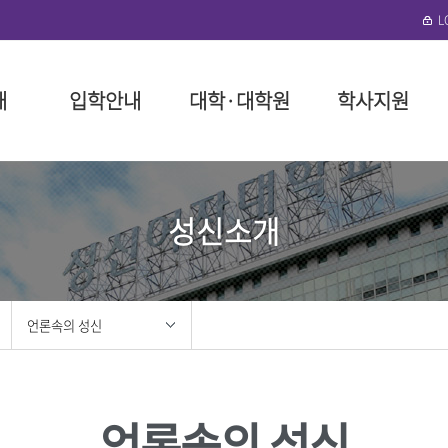
개
입학안내
대학·대학원
학사지원
수정)
협력단
로그램 안내
성신학원
일반대학원
대학(미아운정그린)
학사 행정
뉴스레터
외국인 입학
돈암수정 편의시설
성신비
특수대
일반대
장학 제
연구기
국제학
미아운정
성신소개
말
예술대학
성신학원 소개
인문융합예술대학
대학요람
구내식당
교육이념
교육대학
장학금 
구내식당
필
대학
정
리
임원 현황
사회과학대학
교육과정
복지편의시설
성신 VISI
융합산업
장학금 
복지편의
위원회
이사회 회의록
자연과학대학
학사제도 안내 동영상
도서관
신입생 
도서관
대학
봉사
정관 및 시행세칙
공과대학
수업
기숙사
재학생 
성신건강
학
지원
법인설치학교
간호대학
다전공
생활관(난향원)
학자금 대
언론속의 성신
학
사 포러스
기부금 모금
생활산업대학
성적
학생회관 S²(S스퀘어)
장학생 
대학
육단(ROTC)
학적
성신건강관리팀
안전관리
학·석사 연계과정
성신휘트니스센터
홍보
성신뉴스
조직도 
졸업
언론속의 성신
성신 이벤트
조직도
교직
센터
성신 미디어
IT서비