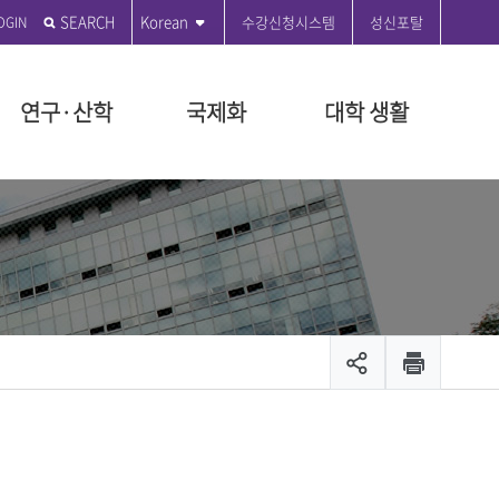
SEARCH
Korean
수강신청시스템
성신포탈
연구·산학
국제화
대학 생활
전
학원
학원
도
관
부
 편의시설
성신발자취
전문대학원
특수대학원
등록금 안내
연구윤리센터
국제교육원
성신커뮤니티
원
지급규정안내
연혁
융합보안전문대학원
교육대학원
등록금 시행세칙 안내
공지사항
ON 2035
대학원
시행세칙안내
시설
설립자 연표
융합산업대학원
등록금 납부안내
수정대
장학
뷰티융합대학원
등록금 반환기준 안내
온라인 민원
장학
관리팀
문화산업예술대학원
교육비 납입증명서 안내
서식 자료실
출 안내
생애복지대학원
등록금 FAQ
제안제도운영센터
모집공고
채용
입찰공고
및 현황
캠퍼스 안내
캠퍼스 맵
스
대학안전보건