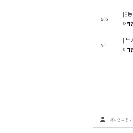
[E
905
대외
[ 
904
대외
대외협력홍보