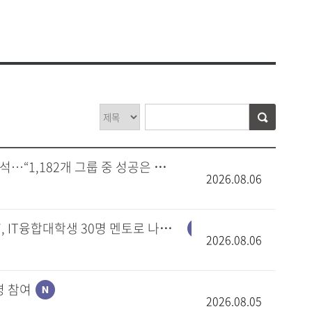
비 사용내역
찾아오시는 길
공고
셔틀버스 안내
안전·보건목표와 경영방침
운용현황
대학안전 관리계획
의위원회
안전보건 관리규정
연구실 안전관리 규정
원회
안전보건 위원회
평가
안전보건관련 법령
연구실안전관리현황
교육시설안전인증
생지원
자주묻는질문(FAQ)
[전자신문] 김정섭 교수, H.O.T. 이후 K-팝 아이돌 30년 첫 전수분석…“1,182개 그룹 중 성공은 극소수”
2026.08.06
리
[E동아] 성신여대, 한국장학재단 ‘청소년 AI교육멘토링 사업 선정’, IT융합대학생 30명 멘토로 나선다
2026.08.06
명 참여
2026.08.05