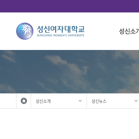
성신소
총장소개
대학
대학(돈암
학사 일정
연구산학
국제화 프
학생 활동
총장 인사
인문융합
대학 일정
총학생회
총장 프로
사회과학
대학원 일
중앙동아
총장실
법과대학
학생복지
자연과학
성신사회
외국인 입
공과대학
학생활동
성신소개
성신뉴스
IT융합대
학생홍보대
생활산업
학생군사교
사범대학
학생활동
상징 및 
미술대학
성신 UI
음악대학
성신인권