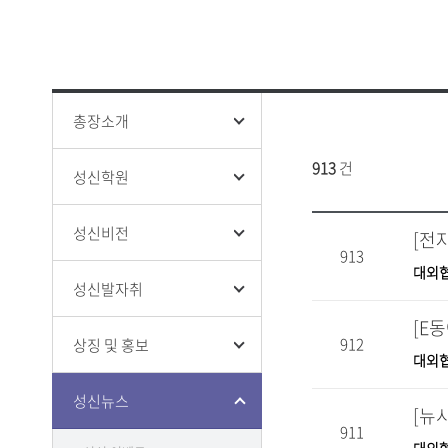
성신 폰트
창의융합
ISO 인증
인권상담
증명 및 
홍보영상
학생생활
전문대학
홍보책자
증명
융합보안
학생증 발
총장소개
913
건
성신학원
성신비전
클린센터
913
부패방지
대외
감사
성신발자취
912
상징 및 홍보
대외
성신뉴스
[뉴
911