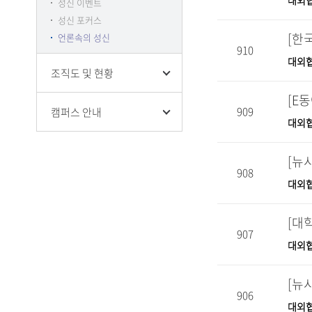
대외
성신 이벤트
성신 포커스
[한
언론속의 성신
910
대외
조직도 및 현황
909
캠퍼스 안내
대외
[뉴
908
대외
[대학
907
대외
[뉴
906
대외