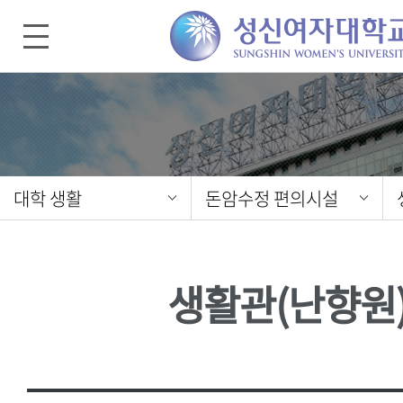
대학 생활
돈암수정 편의시설
생활관(난향원