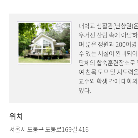
대학교 생활관(난향원)
우거진 산림 속에 아담하
며 넒은 정원과 200여명
수 있는 시설이 완비되어 
단체의 합숙훈련장소로 
여 친목 도모 및 지도력
교수와 학생 간에 대화의
있다.
위치
서울시 도봉구 도봉로169길 416