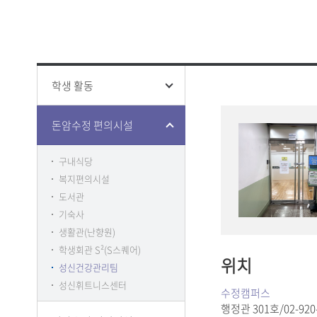
성신 폰트
창의융합
ISO 인증
인권상담
증명 및 
홍보영상
학생생활
전문대학
홍보책자
증명
융합보안
학생증 발
학생 활동
돈암수정 편의시설
구내식당
클린센터
복지편의시설
부패방지
도서관
감사
기숙사
생활관(난향원)
학생회관 S²(S스퀘어)
위치
성신건강관리팀
성신휘트니스센터
수정캠퍼스
행정관 301호/02-920-