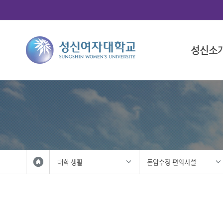
성신소
총장소개
대학
대학(돈암
학사 일정
연구산학
국제화 프
학생 활동
총장 인사
인문융합
대학 일정
총학생회
총장 프로
사회과학
대학원 일
중앙동아
총장실
법과대학
학생복지
자연과학
성신사회
외국인 입
공과대학
학생활동
대학 생활
돈암수정 편의시설
IT융합대
학생홍보대
생활산업
학생군사교
사범대학
학생활동
상징 및 
미술대학
성신 UI
음악대학
성신인권