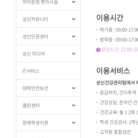
미아운정 편의시설
이용시간
성신커뮤니티
학기중 : 09:00-17:0
성신인권센터
방학중 : 09:00-17:0
점심시간: 12:00-13
성신 미디어
이용서비스
IT서비스
성신건강관리팀에서 제
대학안전보건
응급처치, 간이투약
건강상담, 온라인 
클린센터
건강교육: 월 1-2
학생 건강검사: 1학
장애학생지원
교직원 종합검진