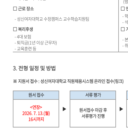
(방학
□ 근로 장소
□ 연
- 학
- 성신여자대학교 수정캠퍼스 교수학습지원팀
- 석
□ 복리후생
□ 기
- 4대 보험
- 본
- 퇴직금(1년 이상 근무자)
- 
- 교육훈련 등
3. 전형 일정 및 방법
※ 지원서 접수 :
성신여자대학교 직원채용시스템 온라인 접수(링크)
원서 접수
서류 평가
<연장>
▶
▶
원서접수 마감 후
2026. 7. 13.(월)
서류평가 진행
16시까지