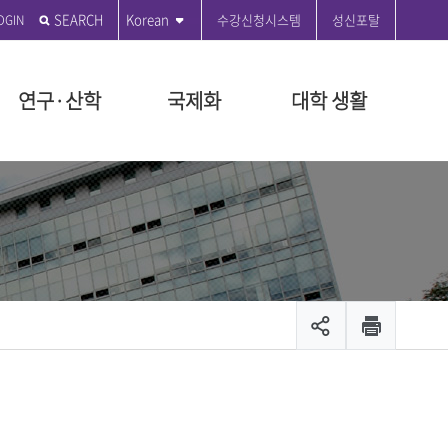
SEARCH
Korean
수강신청시스템
성신포탈
연구·산학
국제화
대학 생활
전
학원
학원
도
관
부
 편의시설
성신발자취
전문대학원
특수대학원
등록금 안내
연구윤리센터
국제교육원
성신커뮤니티
원
지급규정안내
연혁
융합보안전문대학원
교육대학원
등록금 시행세칙 안내
공지사항
ON 2035
대학원
시행세칙안내
시설
설립자 연표
융합산업대학원
등록금 납부안내
수정대
장학
뷰티융합대학원
등록금 반환기준 안내
온라인 민원
장학
관리팀
문화산업예술대학원
교육비 납입증명서 안내
서식 자료실
출 안내
생애복지대학원
등록금 FAQ
제안제도운영센터
모집공고
채용
입찰공고
및 현황
캠퍼스 안내
캠퍼스 맵
스
대학안전보건