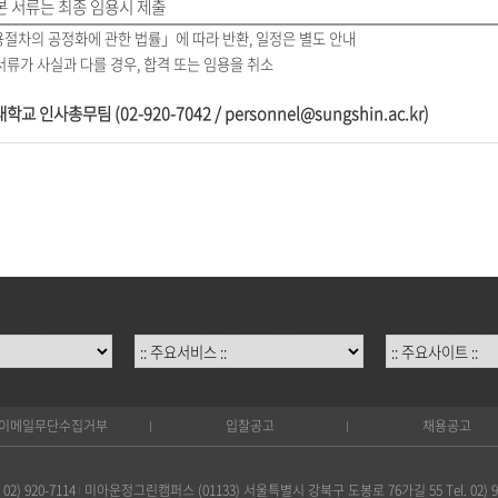
본 서류는 최종 임용시 제출
절차의 공정화에 관한 법률」에 따라 반환, 일정은 별도 안내
서류가 사실과 다를 경우, 합격 또는 임용을 취소
 인사총무팀 (02-920-7042 / personnel@sungshin.ac.kr)
대학원 ::
:: 주요서비스 ::
:: 주요
이메일무단수집거부
입찰공고
채용공고
) 920-7114
미아운정그린캠퍼스 (01133) 서울특별시 강북구 도봉로 76가길 55 Tel. 02) 92
|