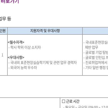
 바로가기
업무 등
인원
지원자격 및 우대사항
<필수자격>
-
국내표준현장실
- 학사 학위 이상 소지자
제반 업무
- 글로벌 기업 탐
1
<우대사항>
- 글로벌 인턴십 
-
국내외 표준현장실습학기제 및 관련 업무 경력자
- 진로취업처에서
- 외국어 능력 우수자
- 기타 일반 행정 
□ 근로 시간
- 월요일 ~ 금요일 (09:00 ~ 17:0