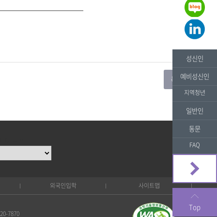
성신인
예비성신인
지역청년
일반인
동문
사이트 ::
FAQ
외국인입학
사이트맵
Top
0-7870