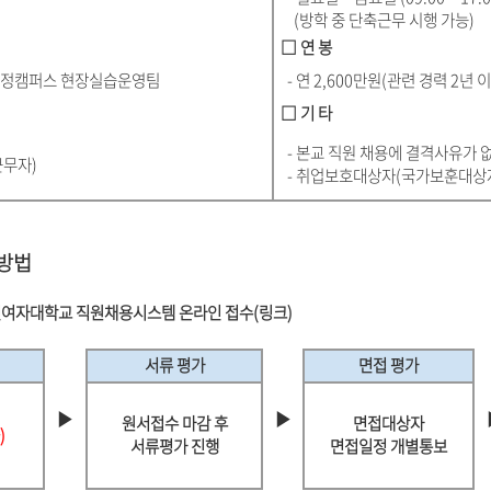
(방학 중 단축근무 시행 가능)
□ 연 봉
수정캠퍼스 현장실습운영팀
- 연 2,600만원(관련 경력 2년 이
□ 기 타
- 본교 직원 채용에 결격사유가 
근무자)
- 취업보호대상자(국가보훈대상자
 방법
여자대학교 직원채용시스템 온라인 접수(링크)
서류 평가
면접 평가
▶
▶
원서접수 마감 후
면접대상자
)
서류평가 진행
면접일정 개별통보