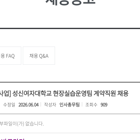
성신 포커스
업무추진
대학
소
언론속의 성신
성신학보
예결산 
학생증 발급
학생교류
상담소
성신 MIRROR
적립금 
원
국내대학 학점교류
성신 SEBS
등록금심
전문대학원
급
규정관리
대학평의
대학자체
용 FAQ
채용 Q&A
장애학생지원
기타학
장애학생지원
유실물관
학생보험
사업] 성신여자대학교 현장실습운영팀 계약직원 채용
수정일
2026.06.04
작성자
인사총무팀
조회수
909
부파일이(가) 없습니다.