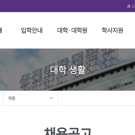
개
입학안내
대학·대학원
학사지원
수정)
협력단
로그램 안내
성신학원
일반대학원
대학(미아운정그린)
학사 행정
뉴스레터
외국인 입학
돈암수정 편의시설
성신비
특수대
일반대
장학 제
연구기
국제학
미아운정
대학 생활
말
예술대학
성신학원 소개
인문융합예술대학
대학요람
구내식당
교육이념
교육대학
장학금 
구내식당
필
대학
정
리
임원 현황
사회과학대학
교육과정
복지편의시설
성신 VISI
융합산업
장학금 
복지편의
위원회
이사회 회의록
자연과학대학
학사제도 안내 동영상
도서관
신입생 
도서관
대학
봉사
정관 및 시행세칙
공과대학
수업
기숙사
재학생 
성신건강
학
지원
법인설치학교
간호대학
다전공
생활관(난향원)
학자금 대
채용
학
사 포러스
기부금 모금
생활산업대학
성적
학생회관 S²(S스퀘어)
장학생 
대학
육단(ROTC)
학적
성신건강관리팀
안전관리
학·석사 연계과정
성신휘트니스센터
홍보
성신뉴스
조직도 
졸업
채용공고
성신 이벤트
조직도
교직
센터
성신 미디어
IT서비