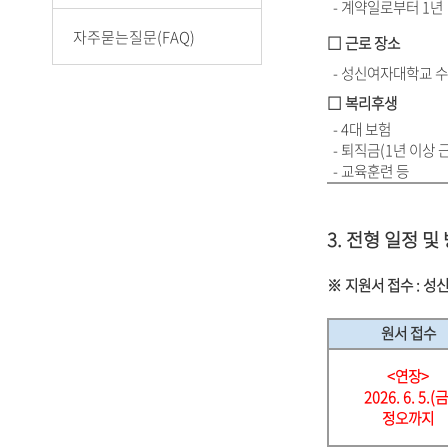
- 계약일로부터 1년
자주묻는질문(FAQ)
□ 근로 장소
- 성신여자대학교 
□ 복리후생
- 4대 보험
- 퇴직금(1년 이상 
- 교육훈련 등
3. 전형 일정 및
※ 지원서 접수 :
성신
원서 접수
<연장>
2026. 6. 5.(금
정오
까지