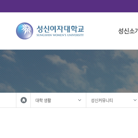
성신소
총장소개
대학
대학(돈암
학사 일정
연구산학
국제화 프
학생 활동
총장 인사
인문융합
대학 일정
총학생회
총장 프로
사회과학
대학원 일
중앙동아
총장실
법과대학
학생복지
자연과학
성신사회
외국인 입
공과대학
학생활동
대학 생활
성신커뮤니티
IT융합대
학생홍보대
생활산업
학생군사교
사범대학
학생활동
상징 및 
미술대학
성신 UI
음악대학
성신인권