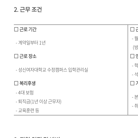
2. 근무 조건
□ 근로 기간
□ 
- 월요
- 계약일부터 1년
(방학
□ 근로 장소
□ 연
- 학
- 성신여자대학교 수정캠퍼스 입학관리실
- 석
□ 복리후생
□ 기
- 4대 보험
- 본
- 퇴직금(1년 이상 근무자)
- 
- 교육훈련 등