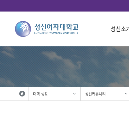
성신소
총장소개
대학
대학(돈암
학사 일정
연구산학
국제화 프
학생 활동
총장 인사
인문융합
대학 일정
총학생회
총장 프로
사회과학
대학원 일
중앙동아
총장실
법과대학
학생복지
자연과학
성신사회
외국인 입
공과대학
학생활동
대학 생활
성신커뮤니티
IT융합대
학생홍보대
생활산업
학생군사교
사범대학
학생활동
상징 및 
미술대학
성신 UI
음악대학
성신인권