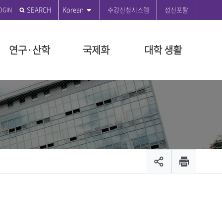
SEARCH
Korean
수강신청시스템
성신포탈
연구·산학
국제화
대학 생활
전
학원
학원
도
관
부
 편의시설
성신발자취
전문대학원
특수대학원
등록금 안내
연구윤리센터
국제교육원
성신커뮤니티
원
지급규정안내
연혁
융합보안전문대학원
교육대학원
등록금 시행세칙 안내
공지사항
ON 2035
대학원
시행세칙안내
시설
설립자 연표
융합산업대학원
등록금 납부안내
수정대
장학
뷰티융합대학원
등록금 반환기준 안내
온라인 민원
장학
관리팀
문화산업예술대학원
교육비 납입증명서 안내
서식 자료실
출 안내
생애복지대학원
등록금 FAQ
제안제도운영센터
모집공고
채용
입찰공고
및 현황
캠퍼스 안내
캠퍼스 맵
스
대학안전보건