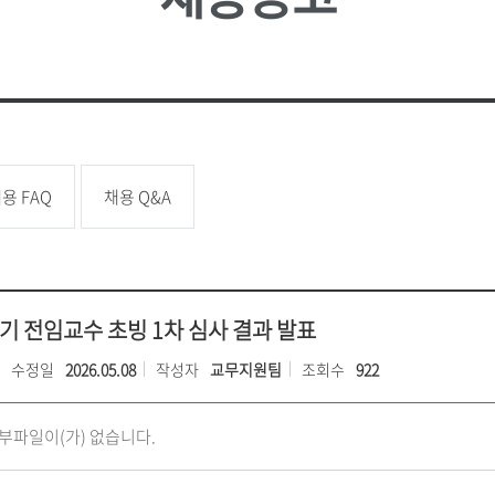
성신 포커스
업무추진
대학
소
언론속의 성신
성신학보
예결산 
학생증 발급
학생교류
상담소
성신 MIRROR
적립금 
원
국내대학 학점교류
성신 SEBS
등록금심
전문대학원
급
규정관리
대학평의
대학자체
용 FAQ
채용 Q&A
장애학생지원
기타학
장애학생지원
유실물관
학생보험
후기 전임교수 초빙 1차 심사 결과 발표
수정일
2026.05.08
작성자
교무지원팀
조회수
922
부파일이(가) 없습니다.