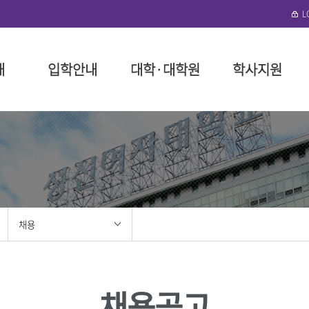
개
입학안내
대학·대학원
학사지원
수정)
협력단
로그램 안내
성신학원
일반대학원
대학(미아운정그린)
학사 행정
뉴스레터
외국인 입학
돈암수정 편의시설
성신비
특수대
일반대
장학 제
연구기
국제학
미아운정
말
예술대학
성신학원 소개
인문융합예술대학
대학요람
구내식당
교육이념
교육대학
장학금 
구내식당
필
대학
정
리
임원 현황
사회과학대학
교육과정
복지편의시설
성신 VISI
융합산업
장학금 
복지편의
위원회
이사회 회의록
자연과학대학
학사제도 안내 동영상
도서관
신입생 
도서관
대학
봉사
정관 및 시행세칙
공과대학
수업
기숙사
재학생 
성신건강
학
지원
법인설치학교
간호대학
다전공
생활관(난향원)
학자금 대
채용
학
사 포러스
기부금 모금
생활산업대학
성적
학생회관 S²(S스퀘어)
장학생 
대학
육단(ROTC)
학적
성신건강관리팀
안전관리
학·석사 연계과정
성신휘트니스센터
홍보
성신뉴스
조직도 
졸업
채용공고
성신 이벤트
조직도
교직
센터
성신 미디어
IT서비