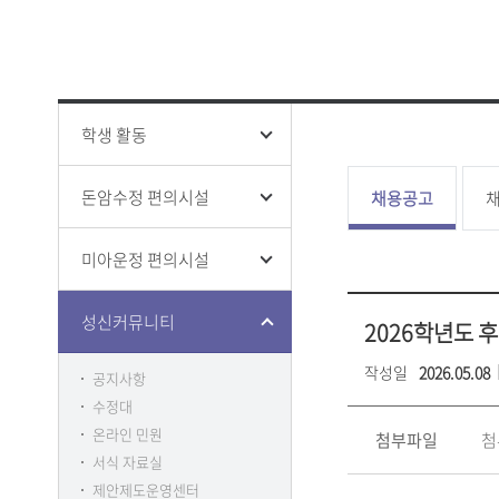
성신 폰트
창의융합
ISO 인증
인권상담
증명 및 
홍보영상
학생생활
전문대학
홍보책자
증명
융합보안
학생증 발
학생 활동
돈암수정 편의시설
채용공고
채
미아운정 편의시설
클린센터
부패방지
감사
성신커뮤니티
2026학년도 
작성일
2026.05.08
공지사항
수정대
온라인 민원
첨부파일
첨
서식 자료실
제안제도운영센터