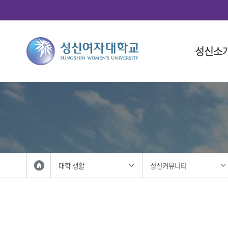
성신소
총장소개
대학
대학(돈암
학사 일정
연구산학
국제화 프
학생 활동
총장 인사
인문융합
대학 일정
총학생회
총장 프로
사회과학
대학원 일
중앙동아
총장실
법과대학
학생복지
자연과학
성신사회
외국인 입
공과대학
학생활동
대학 생활
성신커뮤니티
IT융합대
학생홍보대
생활산업
학생군사교
사범대학
학생활동
상징 및 
미술대학
성신 UI
음악대학
성신인권