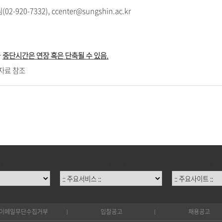
2-920-7332), ccenter@sungshin.ac.kr
라
중단시간은 연장 혹은 단축될 수 있음.
임자료 참조
대학원 ::
:: 주요서비스 ::
:: 주요
이메일무단수집거부
입찰공고
채용공고