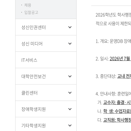
채용
입찰공고
2026학년도 학사행
적으로 사용이 제한되
성신인권센터
1. 개요: 운영DB 
성신 미디어
2. 일시:
2026년 7월 
IT서비스
3. 중단대상:
교내 전
대학안전보건
클린센터
4. 안내사항: 훈련
가.
교수자: 출결·
장애학생지원
나.
학 생: 수업자
다.
교직원: 학사행정
기타학생지원