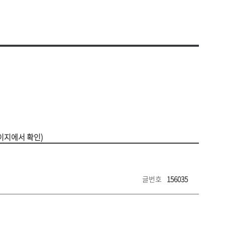
비 사용내역
찾아오시는 길
공고
셔틀버스 안내
안전·보건목표와 경영방침
운용현황
대학안전 관리계획
의위원회
안전보건 관리규정
연구실 안전관리 규정
원회
안전보건 위원회
평가
안전보건관련 법령
연구실안전관리현황
교육시설안전인증
생지원
자주묻는질문(FAQ)
리
이지에서 확인)
글번호
156035