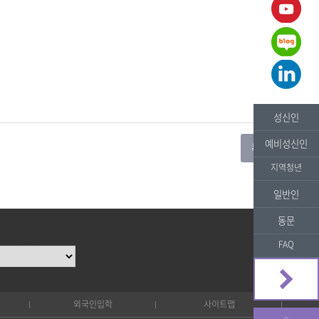
성신인
예비성신인
지역청년
일반인
동문
사이트 ::
FAQ
외국인입학
사이트맵