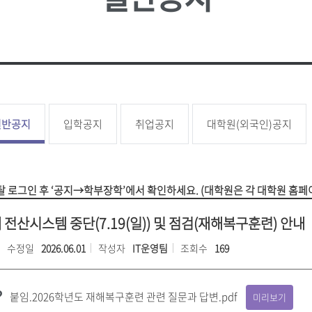
성신 포커스
업무추진
대학
소
언론속의 성신
성신학보
예결산 
학생증 발급
학생교류
상담소
성신 MIRROR
적립금 
원
국내대학 학점교류
성신 SEBS
등록금심
전문대학원
급
규정관리
대학평의
대학자체
일반공지
입학공지
취업공지
대학원(외국인)공지
장애학생지원
기타학
장애학생지원
유실물관
 로그인 후 ‘공지→학부장학’에서 확인하세요. (대학원은 각 대학원 홈페
학생보험
내 전산시스템 중단(7.19(일)) 및 점검(재해복구훈련) 안내
수정일
2026.06.01
작성자
IT운영팀
조회수
169
붙임.2026학년도 재해복구훈련 관련 질문과 답변.pdf
미리보기