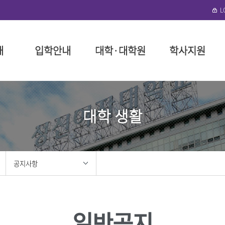
개
입학안내
대학·대학원
학사지원
수정)
협력단
로그램 안내
성신학원
일반대학원
대학(미아운정그린)
학사 행정
뉴스레터
외국인 입학
돈암수정 편의시설
성신비
특수대
일반대
장학 제
연구기
국제학
미아운정
대학 생활
말
예술대학
성신학원 소개
인문융합예술대학
대학요람
구내식당
교육이념
교육대학
장학금 
구내식당
필
대학
정
리
임원 현황
사회과학대학
교육과정
복지편의시설
성신 VISI
융합산업
장학금 
복지편의
위원회
이사회 회의록
자연과학대학
학사제도 안내 동영상
도서관
신입생 
도서관
대학
봉사
정관 및 시행세칙
공과대학
수업
기숙사
재학생 
성신건강
학
지원
법인설치학교
간호대학
다전공
생활관(난향원)
학자금 대
공지사항
학
사 포러스
기부금 모금
생활산업대학
성적
학생회관 S²(S스퀘어)
장학생 
대학
육단(ROTC)
학적
성신건강관리팀
안전관리
학·석사 연계과정
성신휘트니스센터
홍보
성신뉴스
조직도 
졸업
일반공지
성신 이벤트
조직도
교직
센터
성신 미디어
IT서비