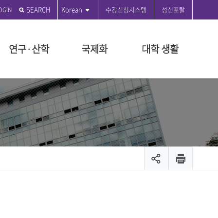
SEARCH
Korean
수강신청시스템
성신포탈
연구·산학
국제화
대학 생활
전
학원
학원
도
관
부
 편의시설
성신발자취
전문대학원
특수대학원
등록금 안내
연구윤리센터
국제교육원
성신커뮤니티
원
지급규정안내
연혁
융합보안전문대학원
교육대학원
등록금 시행세칙 안내
공지사항
ON 2035
대학원
시행세칙안내
시설
설립자 연표
융합산업대학원
등록금 납부안내
수정대
장학
뷰티융합대학원
등록금 반환기준 안내
온라인 민원
장학
관리팀
문화산업예술대학원
교육비 납입증명서 안내
서식 자료실
출 안내
생애복지대학원
등록금 FAQ
제안제도운영센터
모집공고
채용
입찰공고
및 현황
캠퍼스 안내
캠퍼스 맵
스
대학안전보건