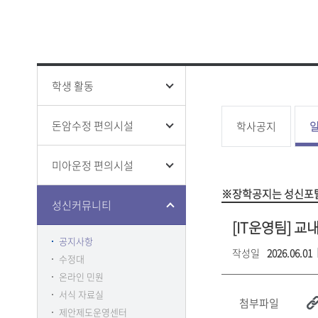
성신 폰트
창의융합
ISO 인증
인권상담
증명 및 
홍보영상
학생생활
전문대학
홍보책자
증명
융합보안
학생증 발
학생 활동
돈암수정 편의시설
학사공지
미아운정 편의시설
클린센터
부패방지
※장학공지는 성신포탈
감사
성신커뮤니티
[IT운영팀] 교
공지사항
작성일
2026.06.01
수정대
온라인 민원
서식 자료실
첨부파일
제안제도운영센터