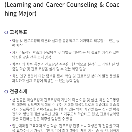
(Learning and Career Counseling & Coac
hing Major)
교육목표
학습 및 진로코칭의 이론과 실제를 통합적으로 이해하고 적용할 수 있는 능
력 향상
자기주도적인 학습과 진로탐색 및 개발을 지원하는 데 필요한 지식과 실천
역량을 갖춘 전문 코치 양성
학습자의 학습 특성과 진로발달 수준을 과학적으로 분석하고 개별화된 맞
춤형 학습 및 진로 코칭을 실시 할 수 있는 역량 함양
최신 연구 동향에 대한 탐색을 통해 학습 및 진로코칭 분야의 발전 동향을
파악하고 실제 코칭에 적용할 수 있는 능력 향상
전공소개
본 전공은 학습코칭과 진로코칭의 기반이 되는 이론 및 실천, 최신 연구동향
에 대하여 밀도있게 탐색할 수 있는 기회를 제공함으로써 학습자의 학습특
성과 진로특성을 과학적으로 분석할 수 있는 역량, 개인별 또는 집단별 학습
전략과 방법에 대한 솔루션 창출, 자기주도적 학습태도 형성, 진로개발역량
등을 촉진하는 전문 역량을 함양할 수 있음
일반대학원 교육학과 또는 학습·진로코칭 전공 소속 학생은 각 전공별 교과
목 교차수강이 가능함. (한 학기에 최대 3학점, 재학 기간 중 총 6학점까지