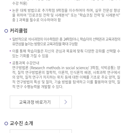
수강 허용)
논문 대체 방법으로 추가학점 9학점을 이수하여야 하며, 실무 전문성 향상
을 위하여 "진로코칭 전략 및 사례분석" 또는 "학습코칭 전략 및 사례분석"
중 1 과목을 필수로 이수하여야 함
커리큘럼
일반적으로 석사과정의 이수학점은 총 24학점이나, 학습자의 선택권과 교육과정의
유연성을 높이는 방향으로 교육과정을 확대 구성함
이를 통해 학습자들은 자신의 관심과 목표에 맞춰 다양한 강좌를 선택할 수
있는 기회를 가질 수 있음
공통과목 수강안내
연구방법론 (Research methods in social science/ 3학점, 석박공통): 양
적, 질적 연구방법론의 철학적, 이론적, 인식론적 배경, 사회과학 연구에서
의 양적, 질적 연구가 차지하는 위치 등에 대한 이해를 기초로 주요 양적, 질
적 연구방법의 특성 및 절차, 기술 방법을 탐색하고 이를 활용하여 양적, 질
적 연구 수행능력을 개발할 수 있다.
교육과정 바로가기
교수진 소개