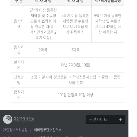
구 분
석 사 과 정
박 사 과 정
석·박사통합과정
3학기 이상 등록한
재학생 및 수료생
4학기 이상 등록한
5학기 이상 등록한
응시자
으로서 15학점 이
재학생 및 수료생
재학생 및 수료생
격
상 취득한 자(학·
으로서 27학점 이
으로서 42학점 이
석사연계과정은 2
상 취득한 자
상 취득한 자
학기 이상)
응시과
2과목
3과목
목
실시시
매년 2회(4월, 10월)
기
신청방
소정 기일 내에 성신포탈 → 학생전용시스템 → 졸업 → 종합
법
시험 신청
합격기
100점 만점에 70점 이상
준
관련사이트
개인정보처리방침
이메일무단수집거부