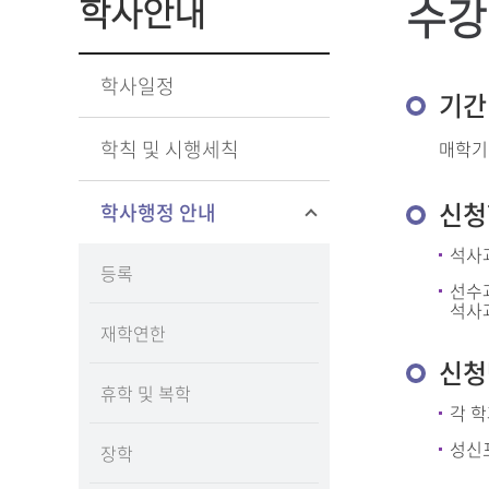
수강
학사안내
학사일정
기간
학칙 및 시행세칙
매학기
신청
학사행정 안내
석사과
등록
선수과
석사
재학연한
신청
휴학 및 복학
각 
성신포
장학