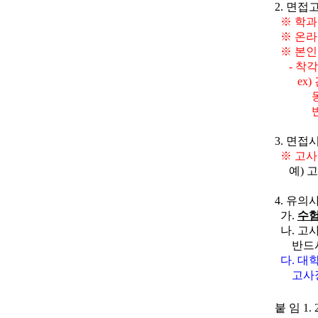
2.
면접
※
학과
※ 온라
※
본인
-
착각
ex)
동양
반주
3.
면접
※
고
예
)
4.
유의
가
.
수
나
.
고사
반드
다
.
대학
고사
붙
임
1. 