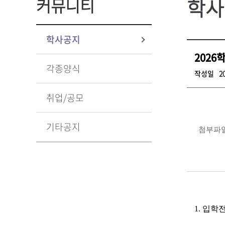
학사
커뮤니티
학사공지
2026
각종양식
작성일
2
취업/공모
기타공지
첨부파
1.
입학