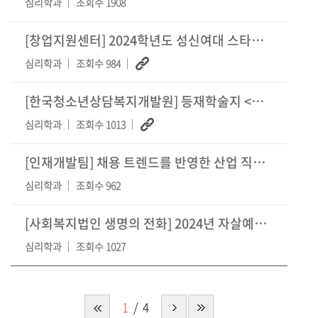
심리학과
조회수 1908
[창업지원센터] 2024학년도 성신여대 스타트업 아이디어 공모전(전북)
심리학과
조회수 984
[한국청소년상담복지개발원] 등재학술지 <청소년상담연구> 32권 2호 투고 안내
심리학과
조회수 1013
[인재개발팀] 채용 트렌드를 반영한 산업 직무 특강 안내 (8월)
심리학과
조회수 962
[사회복지법인 생명의 전화] 2024년 자살예방 캠페인 '생명사랑 밤길걷기&apo
심리학과
조회수 1027
1
4