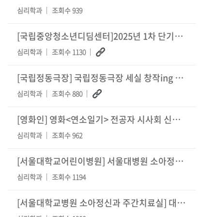
심리학과
조회수 939
[국립중앙청소년디딤센터]2025년 1차 단기과정(힐링캠프) 멘토(자원봉사단) 모집 공고
심리학과
조회수 1130
[국립정동극장] 국립정동극장 세실 창작ing 연극 <로켓 캔디> 관련학과 특별할
심리학과
조회수 880
[영화인] 영화<연소일기> 전공자 시사회 신청 안내
심리학과
조회수 962
[서울대학교어린이병원] 서울대병원 소아정신과 주간치료실 특수교육부 자원봉사자 모집 안내
심리학과
조회수 1194
[서울대학교병원 소아정신과 주간치료실] 대학생 자원봉사자 모집