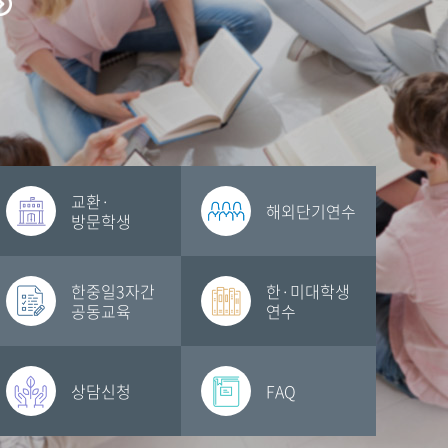
교환·
해외단기연수
방문학생
한중일3자간
한·미대학생
공동교육
연수
상담신청
FAQ