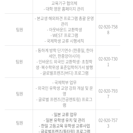
교육기구 협의체
- 대학 영문 홈페이지 관리
- 본교생 해외파견 프로그램 총괄 운영
관리
02-920-758
팀원
- 아웃바운드 교환학생
8
- WEST 프로그램
- 국제학생 교류 시행세칙
- 동하계
방학 단기연수 (한중일, 한아
세안, 한중앙아시아)
02-920-730
팀원
- 인바운드 외국인 교환학생·초청학
1
생·복수학위생 표준입학허가서 발행
- 글로벌프렌즈(버디) 프로그램
- 국제학부 업무
- 외국인 유학생 교양 강좌 개설 및 운
02-920-793
팀원
영
7
- 글로벌 프렌즈(전공멘토링) 프로그
램
- 일본 교류 업무
- 일본 유학생 유치 및 관리
02-920-757
팀원
- 한일 고등교육 유학생 교류사업
3
- 글로벌프렌즈(튜터링) 프로그램