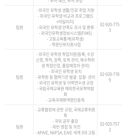
- 부서 예산, 부서 규정
- 외국인 유학생 생활/진로 취업 지원
- 외국인 유학생 비교과 프로그램(S
+마일리지)
02-920-775
팀원
- 외국인 유학생 만족도 조사 및 환류
3
- 외국인유학생정보시스템(FIMS)
- 고등교육통계(유학생)
- 학문단위지원사업
- 외국인 유학생 학업지원(등록, 수강
신청, 학적, 장학, 토픽 관리, 복수학위
생 학점인정, 졸업예정자
관리)
- 외국인 유학생 유치
02-920-778
팀원
- 유학원 등 협력기관 발굴·입찰·관리
9
- 외국인 유학생 및 어학연수생 규정
- 국립국제교육원 해외한국유학박람
회
- 교육국제화역량인증제
- 교류협정에 관한 규정, 국제교류위원
회
- 국외 공무 출장
02-920-757
팀원
- 외빈 영접 및 의전
2
- APAIE, NAFSA, EAI
E 세계 3대 고등