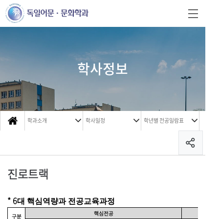
학사정보
학과소개
학사일정
학년별 전공일람표
진로트랙
* 6
대 핵심역량과 전공교육과정
핵심전공
구분