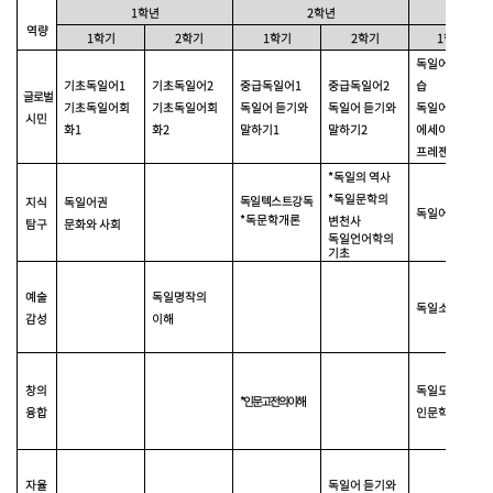
1
학년
2
학년
역량
1
학기
2
학기
1
학기
2
학기
1
학기
독일어작문연
기초독일어
1
기초독일어
2
중급독일어
1
중급독일어
2
습
글로벌
기초독일어회
기초독일어회
독일어 듣기와
독일어 듣기와
독일어
시민
화
1
화
2
말하기
1
말하기
2
에세이
쓰기와
프레젠테이션
*
독일의 역사
*
독일문학의
독일텍스트강독
지식
독일어권
독일어의 구조
*
독문학개론
변천사
탐구
문화와 사회
독일언어학의
기초
예술
독일명작의
독일소설 읽기
감성
이해
창의
독일도시와
*
인문 고전의 이해
융합
인문학
자율
독일어 듣기와