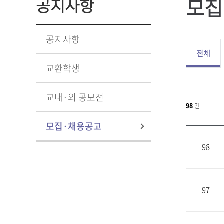
모집
공지사항
공지사항
전체
교환학생
교내·외 공모전
98
건
모집·채용공고
98
97