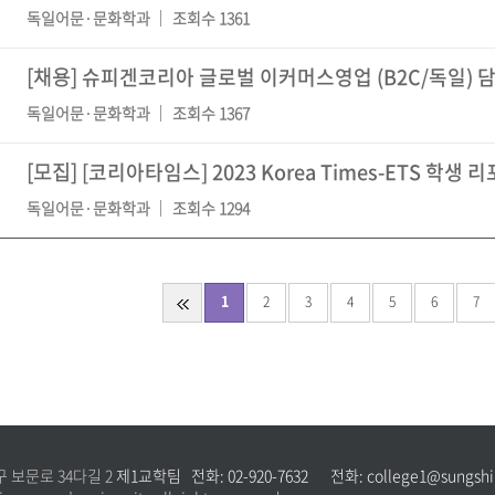
독일어문·문화학과
조회수 1361
[채용]
슈피겐코리아 글로벌 이커머스영업 (B2C/독일) 
독일어문·문화학과
조회수 1367
[모집]
[코리아타임스] 2023 Korea Times-ETS 학생 
독일어문·문화학과
조회수 1294
1
2
3
4
5
6
7
구 보문로 34다길 2
제1교학팀 전화: 02-920-7632 전화: college1@sungshin