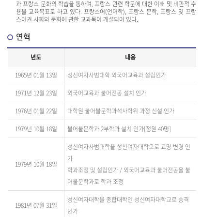
과 프랑스 문화의 학습을 통하여, 프랑스 관련 학문에 대한 이해 및 비판적 수
용을 교육목표로 하고 있다. 프랑스어(언어학), 프랑스 문학, 프랑스 및 프랑
스어권 사회와 문화에 관한 교과목이 개설되어 있다.
연혁
년도
내용
1965년 01월 13일
성신여자사범대학 외국어교육과 설립인가
1971년 12월 23일
외국어교육과 불어전공 설치 인가
1976년 01월 22일
대학원 불어불문학과석사학위 과정 신설 인가
1979년 10월 18일
불어불문학과 2부학과 설치 인가[정원 40명]
성신여자사범대학을 성신여자대학으로 교명 변경 인
가
1979년 10월 18일
학과조정 및 설립인가 / 외국어교육과 불어전공을 불
어불문학과로 학과 조정
성신여자대학을 종합대학인 성신여자대학교로 승격
1981년 07월 31일
인가