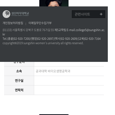
관련사이트
개인정보처리방침
이메일무단수집거부
(01133) 서울특별시 강북구 도봉로 76가길 55
제5교학팀 E-mail.college5@sungshin.ac.
상세보기
kr
Tel.(총괄)02-920-7200/(행정)02-920-2697/(학사)02-920-2609/(교육)02-920-7164
copyright©2019 sungshin women’s university all rights reserved.
성명
오용자
연구분야
소속
공과대학 바이오생명공학과
연구실
연락처