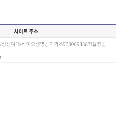
사이트 주소
k.com/성신여대-바이오생명공학과-5973069338자율전공
r