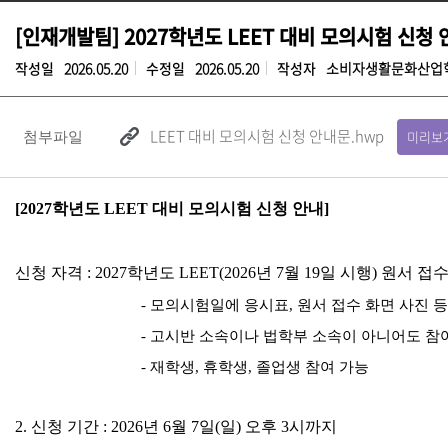
[인재개발팀] 2027학년도 LEET 대비 모의시험 신청 
작성일
2026.05.20
수정일
2026.05.20
작성자
소비자생활문화산업
LEET 대비 모의시험 신청 안내문.hwp
미리보
첨부파일
[2027
학년도
LEET
대비 모의시험 신청 안내
]
신청 자격
: 2027
학년도
LEET(2026
년
7
월
19
일 시행
)
원서 접수
-
모의시험일에 응시표
,
원서 접수 화면 사진 
-
고시반 소속이나 법학부 소속이 아니어도 참
-
재학생
,
휴학생
,
졸업생 참여 가능
2.
신청 기간
: 2026
년
6
월
7
일
(
일
)
오후
3
시까지