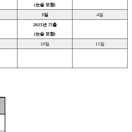
(
논술 포함
)
3
일
4
일
2025
년 기출
(
논술 포함
)
10
일
11
일