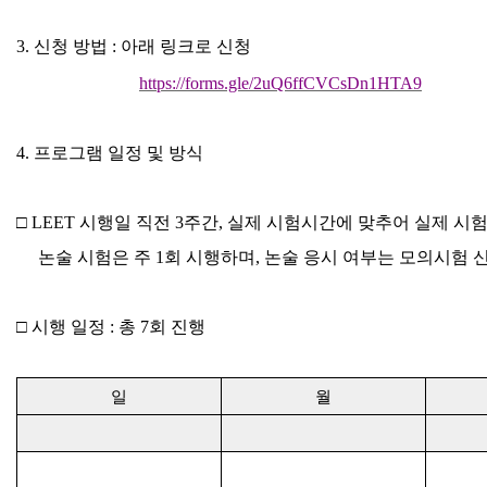
3.
신청 방법
:
아래 링크로 신청
https://forms.gle/2uQ6ffCVCsDn1HTA9
4.
프로그램 일정 및 방식
□
LEET
시행일 직전
3
주간
,
실제 시험시간에 맞추어 실제 시
논술 시험은 주
1
회 시행하며
,
논술 응시 여부는 모의시험 신
□
시행 일정
:
총
7
회 진행
일
월