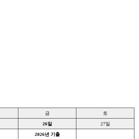
금
토
26
일
27
일
2026
년 기출