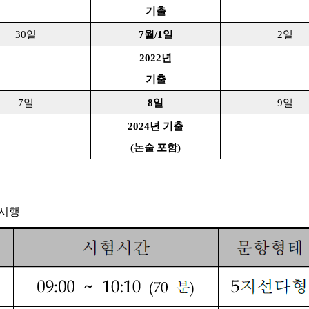
기출
30
일
7
월
/1
일
2
일
2022
년
기출
7
일
8
일
9
일
2024
년 기출
(
논술 포함
)
 시행