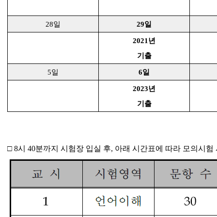
28
일
29
일
2021
년
기출
5
일
6
일
2023
년
기출
□
8
시
40
분까지 시험장 입실 후
,
아래 시간표에 따라 모의시험