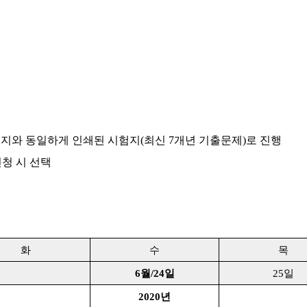
험지와 동일하게 인쇄된 시험지
(
최신
7
개년 기출문제
)
로 진행
청 시 선택
화
수
목
6
월
/24
일
25
일
2020
년