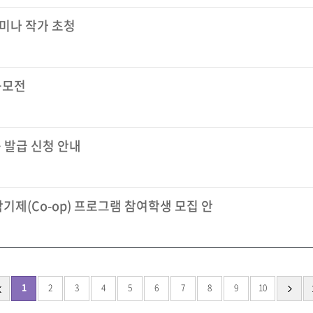
하미나 작가 초청
공모전
 발급 신청 안내
기제(Co-op) 프로그램 참여학생 모집 안
1
2
3
4
5
6
7
8
9
10