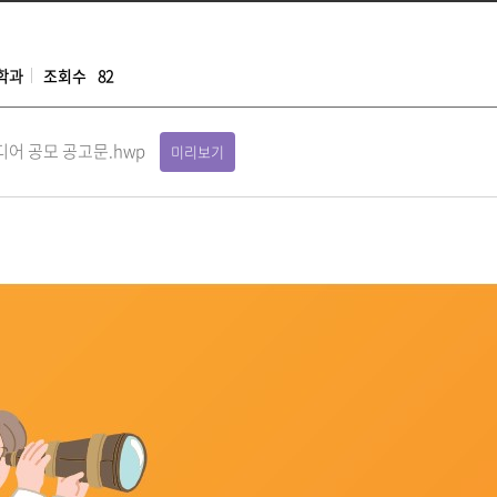
학과
조회수
82
디어 공모 공고문.hwp
미리보기