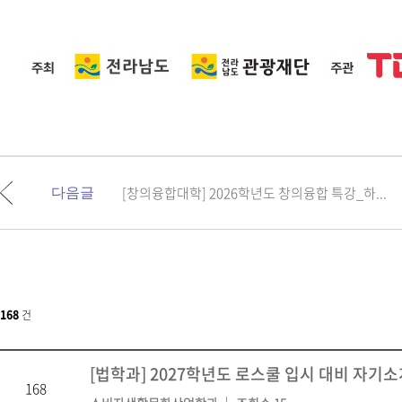
[창의융합대학] 2026학년도 창의융합 특강_하...
다음글
168
건
[법학과] 2027학년도 로스쿨 입시 대비 자기소
168