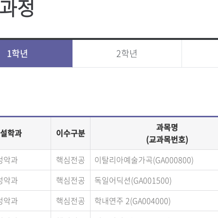
과정
1학년
2학년
과목명
설학과
이수구분
(교과목번호)
성악과
핵심전공
이탈리아예술가곡(GA000800)
성악과
핵심전공
독일어딕션(GA001500)
성악과
핵심전공
학내연주 2(GA004000)