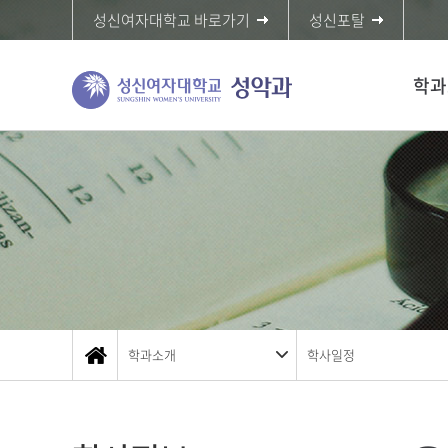
성신여자대학교 바로가기
성신포탈
학과
학과소개
학사일정