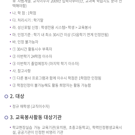
※ 사범계열. 교직이수자 2009년 입학자부터(단, 교과목 학습지도 분야 선
택해야함)
나. 학 점 : 1학점
다. 처리시기 : 학기말
라. 성신포털 신청 : 학생전용 시스템> 학생 > 교육봉사
마. 인정기준 : 학기 내 최소 30시간 이상 (다음학기 연계 인정안됨)
바. 인정 불가능자
① 30시간 활동시수 부족자
② 이번학기 24학점 이수자
③ 이번학기 졸업예정자 (마지막 학기 이수자)
사. 참고사항
① 다른 봉사 프로그램과 함께 이수시 학점은 1학점만 인정됨
② 학점인정이 불가능해도 활동 희망자는 활동 가능함
2. 대상
정규 재학생 (교직이수자)
3. 교육봉사활동 대상기관
학교현장실습 가능 교육기관(유치원, 초중고등학교), 학력인정평생교육시
설, 공공기관이 인정한 비영리 기관