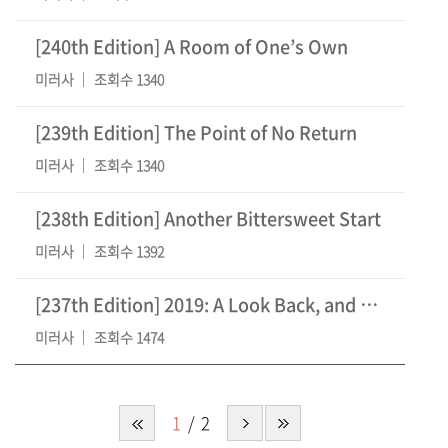
[240th Edition] A Room of One’s Own
미러사
조회수 1340
[239th Edition] The Point of No Return
미러사
조회수 1340
[238th Edition] Another Bittersweet Start
미러사
조회수 1392
[237th Edition] 2019: A Look Back, and a Leap Forw
미러사
조회수 1474
1
2