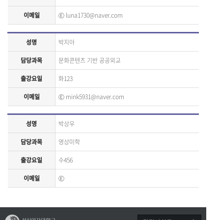
이메일
Ⓔ
luna1730@naver.com
성명
박지아
담당과목
문화콘텐츠 기반 공공외교
출강요일
화123
이메일
Ⓔ
mink5931@naver.com
성명
박상우
담당과목
영상미학
출강요일
수456
이메일
Ⓔ