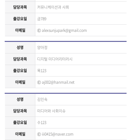
담당과목
커뮤니케이션과 사회
출강요일
금789
이메일
Ⓔ
alexsunjupark@gmail.com
성명
양아정
담당과목
디지털 미디어리터러시
출강요일
목123
이메일
Ⓔ
aj002@hanmail.net
성명
김인숙
담당과목
미디어와 사회이슈
출강요일
수123
이메일
Ⓔ
iii0415@naver.com