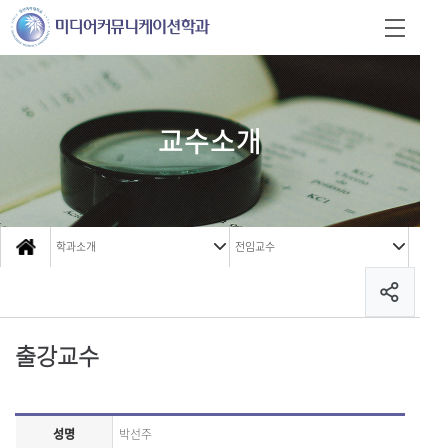
교수소개
학과소개
전임교수
출강교수
성명
박선주