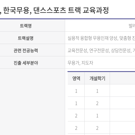
, 한국무용, 댄스스포츠 트랙 교육과정
발
트랙명
실용적 융합형 무용인재 양성
,
맞춤형 
트랙설명
교육전문성
,
연구전문성
,
상담전문성
,
관련 전공능력
무용가
,
지도자
진출 세부분야
영역
개설학기
1
1
1
2
2
1
2
2