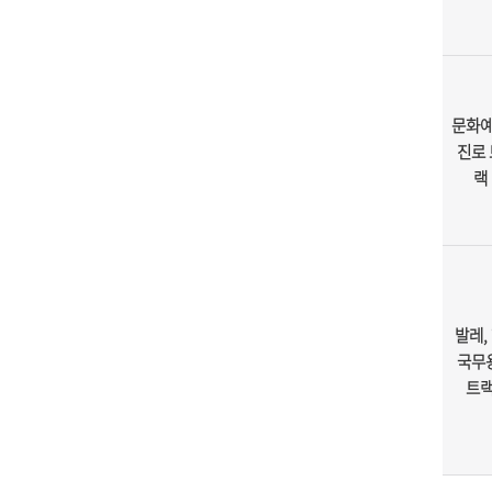
문화
진로 
랙
발레,
국무용
트