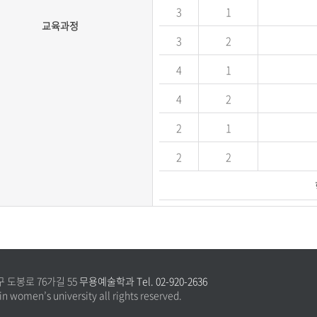
3
1
교육과정
3
2
4
1
4
2
2
1
2
2
구 도봉로 76가길 55
무용예술학과 Tel. 02-920-2636
n women’s university all rights reserved.