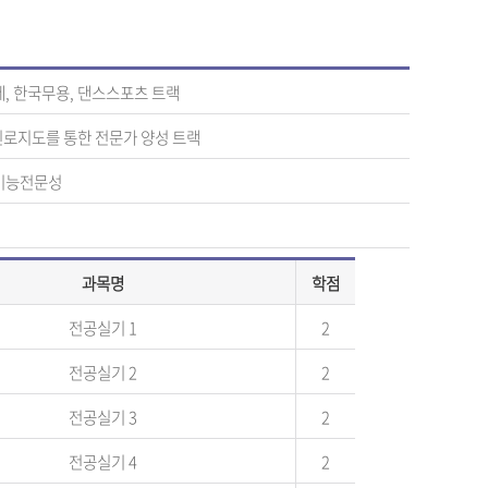
레
,
한국무용
,
댄스스포츠 트랙
진로지도를 통한 전문가 양성 트랙
기능전문성
과목명
학점
전공실기 1
2
전공실기 2
2
전공실기 3
2
전공실기 4
2