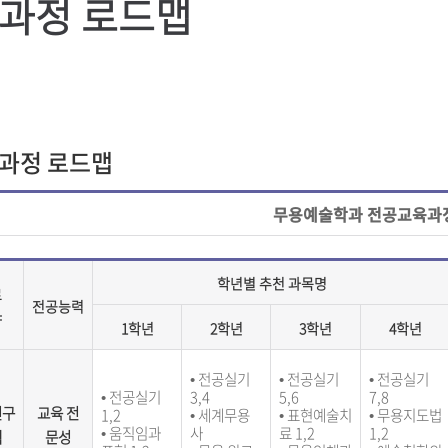
과정 로드맵
과정 로드맵
무용예술학과 전공교육과
학년별 추천 과목명
로
전공능력
야
1학년
2학년
3학년
4학년
•
전공실기
•
전공실기
•
전공실기
•
전공실기
3,4
5,6
7,8
연구
교육 전
1,2
•
세계무용
•
표현예술치
•
무용지도법
• 움직임과
사
료 1,2
1,2
랙
문성