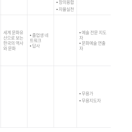
• 창의융합
• 자율실천
세계 문화유
•
예술 전문 지도
•
졸업생 네
산으로 보는
자
트워크
한국의 역사
• 문화예술 연출
• 답사
와 문화
자
• 무용가
• 무용지도자