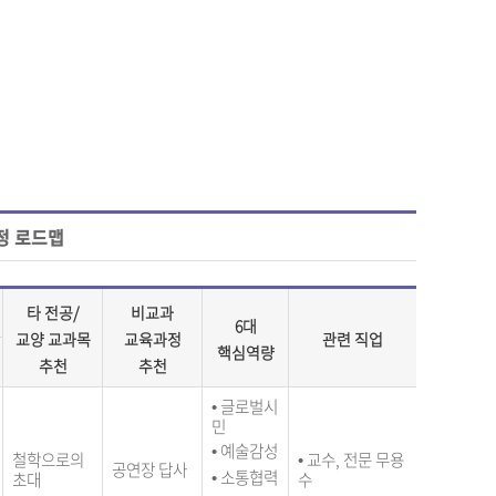
정 로드맵
타 전공/
비교과
6대
교양 교과목
교육과정
관련 직업
핵심역량
추천
추천
•
글로벌시
민
•
예술감성
철학으로의
•
교수, 전문 무용
공연장 답사
• 소통협력
초대
수