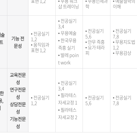
표현 1,2
• 무용 워크
• 무용인체과
• 예술철학의
샵 트레이닝
학
이해
•
전공실기
3,4
•
전공실기
•
전공실기
•
무용예술
•
전공실기
예술
5,6
7,8
기능 전
1,2
• 한국무용
•
안무 즉흥
•
무용지도법
트
• 움직임과
문성
• 요가 테라
1,2
즉흥 실기
표현 1,2
피
• 무용감상
• 발레 poin
t work
교육전문
성
•
전공실기
3,4
연구전문
 한
• 필라테스
성
•
전공실기
• 전공실기
•
전공실기
,
자세교정 1
1,2
5,6
7,8
상담전문
랙
• 필라테스
성
자세교정 2
기능전문
성