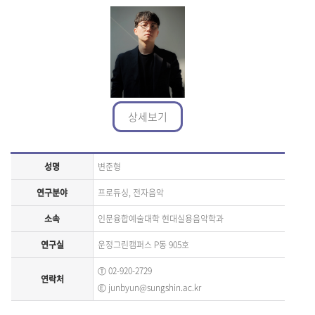
상세보기
성명
변준형
연구분야
프로듀싱, 전자음악
소속
인문융합예술대학 현대실용음악학과
연구실
운정그린캠퍼스 P동 905호
Ⓣ
02-920-2729
연락처
Ⓔ
junbyun@sungshin.ac.kr