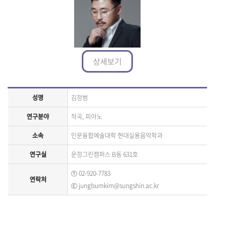
상세보기
성명
김정범
연구분야
작곡, 피아노
소속
인문융합예술대학 현대실용음악학과
연구실
운정그린캠퍼스 B동 631호
Ⓣ
02-920-7783
연락처
Ⓔ
jungbumkim@sungshin.ac.kr