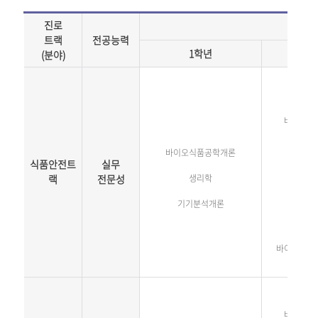
진로
트랙
전공능력
1학년
(분야)
바이오식
바이오식품공학개론
식품안전트
실무
랙
전문성
생리학
기기분석개론
바이오식품
바이오식