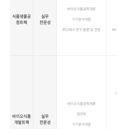
바이오식품공학개론
식품생물공
실무
기기분석개론
정트랙
전문성
푸드테크 연구 동향 및 전망
바이오식품
바이오식
바이오식품공학개론
생리학
바이오식품
실무
개발트랙
전문성
기기분석개론