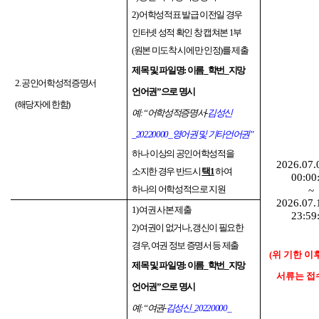
2)
어학성적표 발급 이전일 경우
인터넷 성적 확인 창 캡쳐본
1
부
(
원본 미도착 시에만 인정
)
를 제출
제목 및 파일명
:
이름
_
학번
_
지망
2.
공인어학성적증명서
언어권
”
으로 명시
(
해당자에 한함
)
예
: “
어학성적증명서
-
김성신
_20220000_
영어권 및 기타언어권
”
하나 이상의 공인어학성적을
2026.07.
소지한 경우 반드시
택
1
하여
00:00
하나의 어학성적으로 지원
~
2026.07.
1)
여권 사본 제출
23:59
2)
여권이 없거나
,
갱신이 필요한
경우
,
여권 정보 증명서 등 제출
(
위 기한 이
제목 및 파일명
:
이름
_
학번
_
지망
서류는 접
언어권
”
으로 명시
예
: “
여권
-
김성신
_20220000_