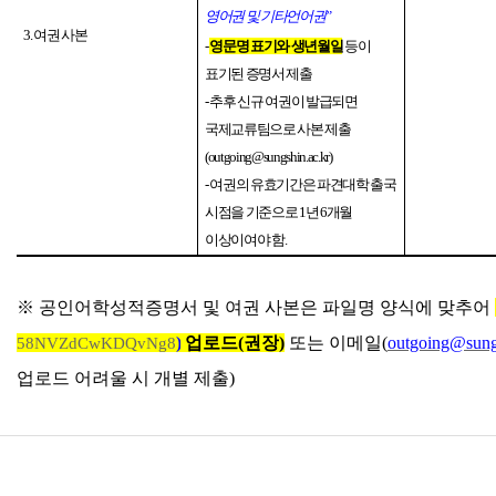
영어권 및 기타언어권
”
3.
여권 사본
-
영문명 표기와 생년월일
등이
표기된 증명서 제출
-
추후 신규 여권이 발급되면
국제교류팀으로 사본 제출
(outgoing@sungshin.ac.kr)
-
여권의 유효기간은 파견대학 출국
시점을 기준으로
1
년
6
개월
이상이여야 함
.
※
공인어학성적증명서 및 여권 사본은 파일명 양식에 맞추어
)
업로드
(
권장
)
또는 이메일
(
outgoing@sung
58NVZdCwKDQvNg8
업로드 어려울 시 개별 제출)