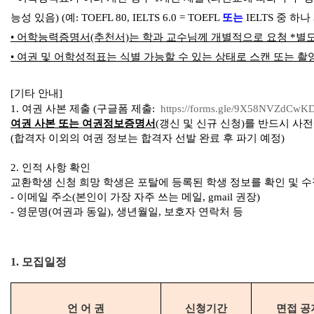
능성 있음)
(예: TOEFL 80, IELTS 6.0 = TOEFL
또는
IELTS 중 하나
• 어학능력증명서(추천서)는 학과 교수님께 개별적으로 요청 *별도
•
여권 및 어학성적표는 식별 가능할 수 있는 상태로 스캔 또는 촬
[기타 안내]
1.
여
권
사
본
제출 (구글폼 제출:
https://forms.gle/9X58NVZdCw
여권 사본 또는 여권정보증명서
(갱신 및 신규 신청)를 반드시 사
(
합격자 이외의 여권 정보는 합격자 선발 완료 후 파기 예정)
2. 인적 사항 확인
교환학생 신청 희망 학생은 포탈에 등록된 학생 정보를 확인 및 
- 이메일 주소(본인이 가장 자주 쓰는 메일, gmail 권장)
-
영
문
명
(
여
권
과
동
일
)
, 생년월일, 보호자 연락처 등
1.
모집일정
언 어 권
신청기간
면접 공