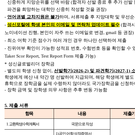
신중하게 지망순위를 선택 바람 (
합격자 선발 종료 후 추가 선발
파견을 희망하는 대학만 신중히 작성할 것을 권장)
-
언어권별 교차지원은 불가
하며
,
서류제출 후 지망대학 및 우선순
-
성신포탈에 학생 본인의
이메일
및
연락처
업데이트 필수
(합격
노미네이션 진행, 본인이 자주 쓰는 이메일로 변경, gmail 등 권장)
- 최소 어학 기준 점수가 여러 개인 경우 하나만 선택하여 제출
- 진위여부 확인이 가능한 성적표 번호, 수험번호 등을 확인할 수 있는
Taker Scor Report, Test Report Form 제출 가능)
* 성신글로벌리더 장학금
- 별도의 학생 신청 없이,
선발학기(2026-2) 및 파견학기(2027-1)
학생에게 예산 내 약간 명 선발하여 지급되며, 해당 학생에게 별도
휴학으로 장학금을 실제 수령하지 않더라도 국가장학금을 신청하여
- 장학 금액 및 장학생 의무 사항은 추후 변동 가능함
5
.
제출 서류
항목
내용
제출
1.
교환학생 수학계획서
국문으로 작성
1)
공인 어학 성적증명서