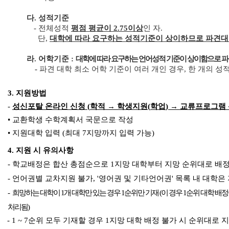
다
.
성적기준
-
전체성적
평점 평균이
2.75
이상
인 자
.
단
,
대학에 따라 요구하는 성적기준이 상이하므로 파견대
라
.
어학기준
:
대학에 따라 요구하는 언어성적 기준이 상이함으로 파
-
파견 대학 최소 어학 기준이 여러 개인 경우, 한 개의 성
3.
지원방법
-
성신포탈 온라인 신청
(
학적
→
학생지원
(
학업
)
→
교류프로그램
•
교환학생 수학계획서 국문으로 작성
•
지원대학 입력
(
최대
7
지망까지 입력 가능
)
4.
지원 시 유의사항
-
학교배정은 합산 총점순으로
1
지망 대학부터 지망 순위대로 배
- 언어권별 교차지원 불가, '영
어권 및 기타언어권' 목록 내 대학은
-
희망하는 대학이
1
개 대학만 있는 경우
1
순위만 기재
(
이 경우
1
순위 대학 배정
처리됨
)
- 1 ~ 7
순위 모두 기재할 경우
1
지망 대학 배정 불가 시 순위대로