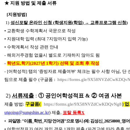
★ 지원 방법 및 제출 서류
[지원방법]
1)
성신포탈 온라인 신청
(
학생지원
(
학업
)
→
교류프로그램 신청
)
•
교환학생 수학계획서 국문으로 작성
•
지원대학 입력
(
최대
7
지망까지 입력 가능
)
• 수학계획서 작성 관련 안내
- 해외거주경험 없을시 별도로 기재하지 않아도 됨
-
학년도
,학
기(2027
년 1학
기) 선택 및 조회 후 작성
- [
어
학
성
적]
탭
의
'증빙자료 제출여부' 체크는 필수 사항 아님, 단
팀으로 제출 필수 (구글폼 :
https://forms.gle/9X58NVZdCwKDQv
2)
서류제출
:
①
공인어학성적표 & ② 여권 사본
구글폼(
)
업
제출 방법:
https://forms.gle/9X58NVZdCwKDQvNg8
utgoing@sungshin.ac.kr
)
제출,
포
탈 등록X
•
파일명
: "
이름
_
학번
_
지망 언어권
”
으로 명시 (예: 김성신_20250000_
• 어학성적표가 여러 개인 경우 1개만 제출 (
파견교에 따라 추후 성