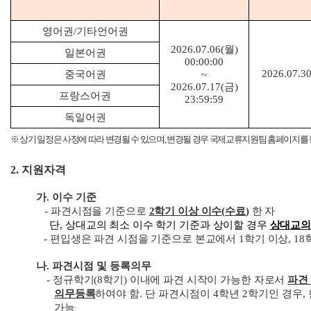
영어권
/
기타언어권
2026.07.06(
월
)
일본어권
00:00:00
2026.07.3
중국어권
~
2026.07.17(
금
)
프랑스어권
23:59:59
독일어권
※
상기 일정은 사정에 따라 변경될 수 있으며
,
변경될 경우 국제교류지원팀 홈페이지를 
2.
지원자격
가
.
이수 기준
-
파견시점을 기준으로
2
학기 이상 이수
(
수료
)
한 자
단
,
상대교의 최소 이수 학기 기준과 상이할 경우
상대교의
-
편입생은 파견 시점을 기준으로 본교에서 1학기 이상,
18
나
.
파견시점 및 등록의무
-
정규학기
(8
학기
)
이내에 파견 시작이 가능한 자로서
파견 
의무등록
하여야 함
.
단 파견시점이
4
학년
2
학기인 경우
,
가능