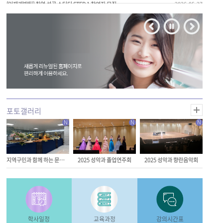
[인재개발팀] 취업 성공 스터디 STEP 1 참여자 모집
2026-05-27
[사회과학대학] 2026학년도 사회과학대학 전문가 특강(1차, 5/26)
2026-05-18
[창의융합대학] 2026학년도 창의융합 특강_하미나 작가 초청
2026-05-18
N
N
N
지역구민과 함께 하는 문화행사 오페라 마술피리
2025 성악과 졸업연주회
2025 성악과 향란음악회
학사일정
교육과정
강의시간표