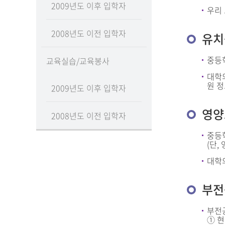
2009년도 이후 입학자
우리
2008년도 이전 입학자
유치
중등
교육실습/교육봉사
대학
원 
2009년도 이후 입학자
영양
2008년도 이전 입학자
중등
(단,
대학
부전
부전공
① 현