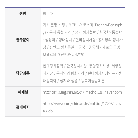
성명
최민자
거시 문명 비평 / 테크노-에코소피(Techno-Ecosoph
y) / 동서 통섭 사상 / 생명 정치철학 / 한국학·통섭학
연구분야
·생명학 / 생태정치 / 한국정치사상·동서양의 정치사
상 / 한반도 평화통일과 동북아공동체 / 새로운 문명
모델로의 대전환과 UNWPC
현대정치철학 / 한국정치사상·동양정치사상·서양정
담당과목
치사상 / 동서양의 평화사상 / 현대정치사상연구 / 생
태정치학 / 정치와 생명 / 동북아공동체론
이메일
mzchoi@sungshin.ac.kr / mzchoi33@naver.com
https://www.sungshin.ac.kr/politics/17206/subvi
홈페이지
ew.do