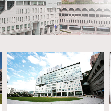
与日程
²（S广场）
诚信健身中心
请指南
管理中心
中心