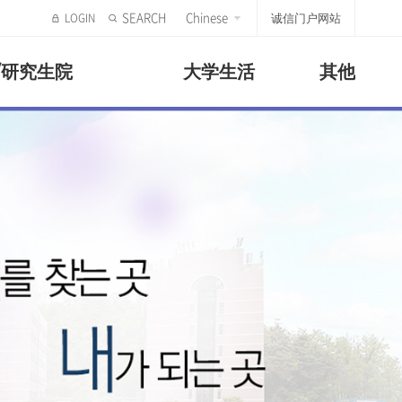
SEARCH
Chinese
诚信门户网站
/研究生院
大学生活
其他
步声
究生院
活
标志及宣传
韩国语学堂
特殊研究生院
活动介绍、社区
革
诚信UI
注册及申请
教育研究生院
文化体验、教育
年表
作院校
系
宣传片
课程
美容融合研究生院
疗系
宣传册
文化体验
文化产业艺术研究生院
动
滞留指南
终身福利研究学院
宿舍
奖学金
生支援中心
签发证明
通知