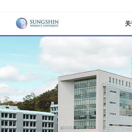
关
学校概况
本科
本科（敦
教务指南
网站地图
学校简介
人文科学
选课
校长履历
社会科学
学籍
法学院
奖学金
自然科学
知识服务
校园指南
康乐学院
敦岩水晶
交通指南
美容生活
班车指南
校内食堂
师范学院
福利便利
美术学院
IT设施
音乐学院
SUIC(短
图书馆
通识教育
计划简介
宿舍（兰