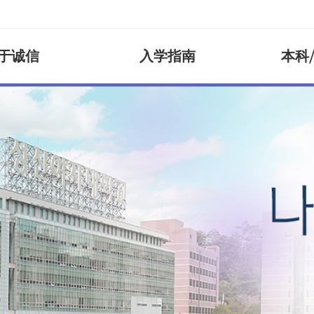
于诚信
入学指南
本科
岩水晶）
诚信愿景
研究生院
本科（弥阿云庭绿色）
滞留指南
誠信脚
交换生
一般研
校园生
学院
教育理念
一般研究生院
自然科学学院
外国人登记
历史沿
交换生
伴奏系
宿舍
学院
教育目标
特殊研究生院
知识服务工程学院
滞留情况变更
创始人
交流合
美术史
保险
护理学院
兼职/就业
音乐治
体检
学院
康乐学院
出入境外国人厅
辅导活
工程学院
美容生活产业国际学院
融合文化艺术学院
便利设施
弥阿云庭便利设施
残疾学
产业国际学院
校内食堂
设施
福利便利设施
IT设施
期研修)
图书馆
学院
香苑）
诚信健康管理中心