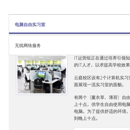
其他
敦岩水晶便利设施
诚信健康管理
中心
弥阿云庭便利设施
电脑自由实习室
诚信健身中心
残疾学生支援中心
无线网络服务
IT运营组正在通过培养引领
的IT人才，以求提高学校效
云庭校区设有2个计算机实习
面展现一流实习室的面貌。
有两个（薰衣草、薄荷）自
上十点，供学生自由使用电
电脑。为了提供舒适的环境
到晚上十点。