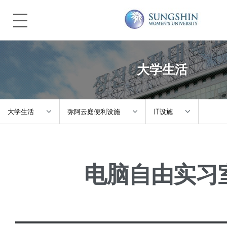
大学生活
大学生活
弥阿云庭便利设施
IT设施
关于诚信
教务指南
校内食堂
电脑自由实习
入学指南
滞留指南
福利便利设施
本科/研究生院
校园生活
IT设施
大学生活
活动介绍、社区
图书馆