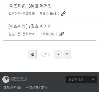
[이즈미泉] 8월호 매거진
일본어문·문화학과
조회수 1041
[이즈미泉] 7월호 매거진
일본어문·문화학과
조회수 991
1
2
관련사이트
개인정보처리방침
이메일무단수집거부
(02844) 서울특별시 성북구 보문로 34다길 2
제1교학팀 전화: 02-920-7090 이메일: coll
ege1@sungshin.ac.kr
copyright©2017 sungshin women’s university all rights reserved.