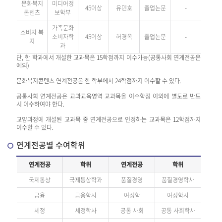
문화복지
미디어정
45이상
유민호
졸업논문
-
콘텐츠
보학부
가족문화
소비자 복
소비자학
45이상
허경옥
졸업논문
-
지
과
단, 한 학과에서 개설한 교과목은 15학점까지 이수가능(공통사회 연계전공은
예외)
문화복지콘텐츠 연계전공은 한 학부에서 24학점까지 이수할 수 있다.
공통사회 연계전공은 교과교육영역 교과목을 이수학점 이외에 별도로 반드
시 이수하여야 한다.
교양과정에 개설된 교과목 중 연계전공으로 인정하는 교과목은 12학점까지
이수할 수 있다.
연계전공별 수여학위
연계전공
학위
연계전공
학위
국제통상
국제통상학과
품질경영
품질경영학사
금융
금융학사
여성학
여성학사
세정
세정학사
공통 사회
공통 사회학사