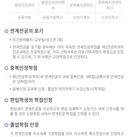
영양건강관리학
문화복지콘텐츠
영양건강관리
문화복지콘텐츠
사
학사
운동처방
운동처방학사
소비자복지
소비자학사
연계전공의 포기
포기원제출처 :교무팀(성신관 1층)
연계전공을 포기할 경우에는 이미 취득한 연계전공학점을 제1전공학과의
전공과목은 전공학점으로, 자유 선택과목은 자유선택과정의 학점으로 인정
할 수 있으며, 그 외 과목은 교양학점으로 인정한다.
중복인정학점
제1전공학과(학부)와 연계전공의 과목 중복인정 : 9학점(공통사회 연계전공
은 15학점)까지
중복인정 교과목 신청 : 졸업전 마지막학기 수강신청시(학적팀)
편입학생의 학점인정
편입생이 연계전공을 이수하고자 편입 당해학기 소정기간 내에 신청서를 제
출 할 경우 소정학점 내에서 연계전공 학점을 인정할 수 있다.
졸업학점 인정
각 연계전공별 이수과목 기준학점을 모두 이수하면 복수전공으로 인정하고