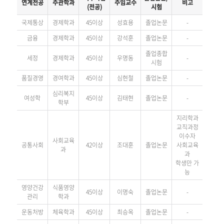
연계전공
주관학과
주임교수
비고
(전공)
시험
국제통상
경제학과
45이상
성효용
졸업논문
-
금융
경제학과
45이상
강석훈
졸업논문
-
졸업종합
세정
경제학과
45이상
우명동
-
시험
품질경영
경여학과
45이상
심현철
졸업논문
-
심리복지
여성학
45이상
김태현
졸업논문
-
학부
지리학과
교직과정
이수자
사회교육
공통사회
42이상
조대훈
졸업논문
사회교육
과
과
학생만 가
능
영양건강
식품영양
45이상
이명숙
졸업논문
-
관리
학과
운동처방
체육학과
45이상
최승옥
졸업논문
-