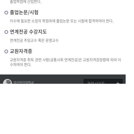
졸업학점에 산입한다.
졸업논문/시험
이수에 필요한 소정의 학점외에 졸업논문 또는 시험에 합격하여야 한다.
연계전공 수강지도
연계전공 주임교수 혹은 운영교수
교원자격증
교원자격증 취득 관련 사항(공통사회 연계전공)은 교원자격검정령에 따라 이
수하여야 한다.
관련사이트
개인정보처리방침
이메일무단수집거부
(02844) 서울특별시 성북구 보문로 34다길 2
제1교학팀 전화: 02-920-7632 전화: colle
ge1@sungshin.ac.kr
copyright©2017 sungshin women’s university all rights reserved.