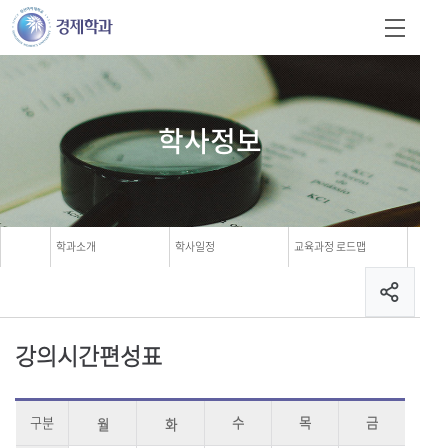
학사정보
학과소개
학사일정
교육과정 로드맵
강의시간편성표
구분
수
목
금
월
화