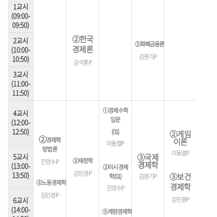
1교시
(09:00-
09:50)
②
한국
2교시
③화폐금융론
경제론
(10:00-
김원기
P
10:50)
강석훈P
3교시
(11:00-
11:50)
①경제수학
4교시
입문
(12:00-
12:50)
(01)
②게임
②
경제학
이론
이동열P
방법론
이동열P
③국제
5교시
③재정학
진양수P
경제학
(13:00-
②미시경제
김민경
P
13:50)
③보건
학(01)
김원기P
③노동경제학
경제학
진양수P
김민경
P
김민경P
6교시
(14:00-
③계량경제학