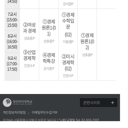
14:50)
강석훈P
①
경제
7교시
(15:00-
수학입
①
경제
②여성
15:50)
문
원론1(0
과 경제
1)
(02)
①경제
8교시
성효용P
원론1
(0
성효용P
(16:00-
이동열P
2)
16:50)
③산업
④경제
성효용P
②미시
경제학
9교시
학특강
경제학
(17:00-
진양수P
(
0
2)
강석훈P
17:50)
진양수P
관련사이트
개인정보처리방침
이메일무단수집거부
(02844) 서울특별시 성북구 보문로 34다길 2
">제2교학팀 Tel. 02-920-7207
copyright©2017 sungshin women’s university all rights reserved.