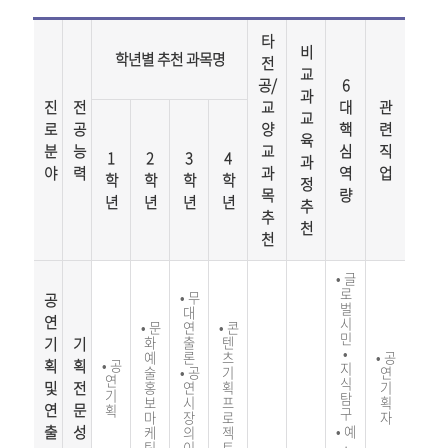
타
비
학년별 추천 과목명
전
교
공/
6
과
진
전
교
대
관
교
로
공
양
핵
련
육
분
능
교
심
직
1
2
3
4
과
야
력
과
역
업
학
학
학
학
정
목
량
년
년
년
년
추
추
천
천
•
글
로
•
무
공
벌
대
연
시
•
문
연
•
콘
민
기
기
화
출
텐
•
예
론
츠
•
공
획
획
•
공
지
술
•
공
기
연
연
식
및
전
홍
연
획
기
기
탐
보
시
프
획
연
문
획
구
마
장
로
자
출
성
•
예
케
의
젝
팅
이
트