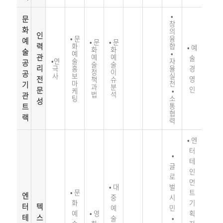
•
문
창
화
의
인
•
문
융
예
•
문
•
문
력
화
합
•
예
화
화
술
예
•
관
예
예
술
•
연
술
자
공
술
술
리
극
홍
율
경
정
이
공
사
보
실
전
영
책
슈
마
천
기
과
분
문
인
케
•
법
석
관
팅
소
성
트
통
협
랙
력
•
엔
터
•
테
글
인
로
먼
•
대
벌
•
문
트
엔
중
시
화
기
터
텍
예
민
예
•
영
획
테
스
술
•