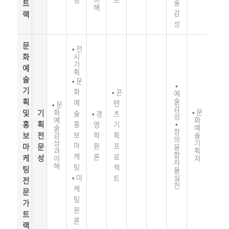
트
술
해
감
랙
성
문
•
전
화
시
기
예
획
술
•
문
•
기
화
•
콘
예
획
술
예
텐
•
문
감
및
기
화
•
문
술
•
경
츠
성
예
화
홍
획
홍
•
영
기
술
예
창
보
전
보
감
학
획
술
의
상
기
마
마
문
원
프
융
과
획
합
케
론
로
케
성
이
자
자
해
팅
젝
팅
율
•
마
실
트
전
천
케
문
팅
가
원
트
론
랙