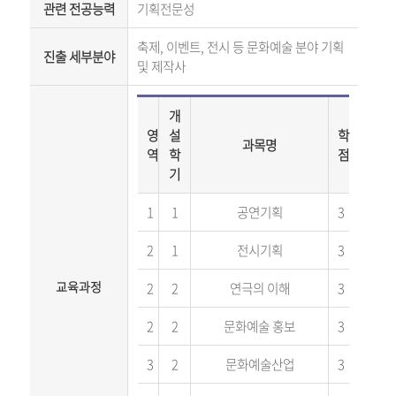
관련 전공능력
기획전문성
축제
,
이벤트
,
전시 등 문화예술 분야 기획
진출 세부분야
및 제작사
개
영
설
학
과목명
역
학
점
기
1
1
공연기획
3
2
1
전시기획
3
교육과정
2
2
연극의 이해
3
2
2
문화예술 홍보
3
3
2
문화예술산업
3