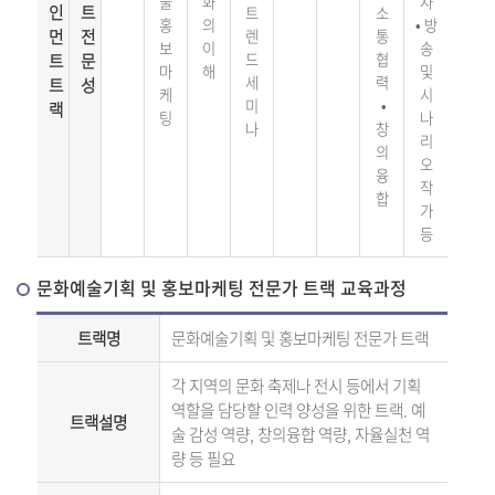
술
화
자
인
트
트
소
홍
의
•
방
먼
전
렌
통
보
이
송
트
문
드
협
마
해
및
세
력
트
성
케
시
미
•
랙
팅
나
나
창
리
의
오
융
작
합
가
등
문화예술기획 및 홍보마케팅 전문가 트랙 교육과정
트랙명
문화예술기획 및 홍보마케팅 전문가 트랙
각 지역의 문화 축제나 전시 등에서 기획
역할을 담당할 인력 양성을 위한 트랙
.
예
트랙설명
술 감성 역량
,
창의융합 역량
,
자율실천 역
량 등 필요