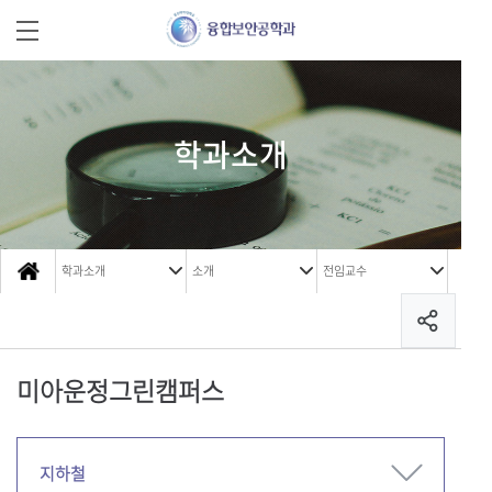
학과소개
학과소개
소개
전임교수
미아운정그린캠퍼스
지하철