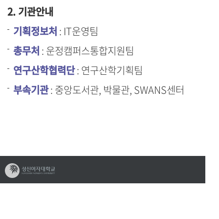
2. 기관안내
기획정보처
: IT운영팀
총무처
: 운정캠퍼스통합지원팀
연구산학협력단
: 연구산학기획팀
부속기관
: 중앙도서관, 박물관, SWANS센터
개인정보처리방침
이메일무단수집거부
(02844) 서울특별시 성북구 보문로 34다길 2 수정관 A-503
제3교학팀 Tel.02-920-7938 / c
ollege3@sungshin.ac.kr
copyright©2017 sungshin women’s university all rights reserved.