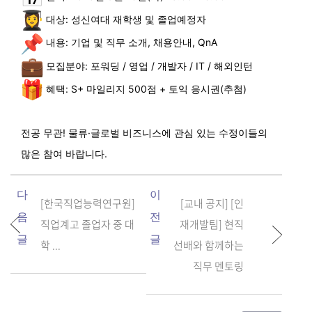
대상: 성신여대 재학생 및 졸업예정자
내용: 기업 및 직무 소개, 채용안내, QnA
모집분야: 포워딩 / 영업 / 개발자 / IT / 해외인턴
혜택: S+ 마일리지 500점 + 토익 응시권(추첨)
전공 무관! 물류·글로벌 비즈니스에 관심 있는 수정이들의
많은 참여 바랍니다.
다
이
[한국직업능력연구원]
[교내 공지] [인
음
전
직업계고 졸업자 중 대
재개발팀] 현직
글
글
학 ...
선배와 함께하는
직무 멘토링