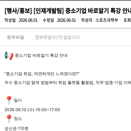
[행사/홍보] [인재개발팀] 중소기업 바로알기 특강 안
작성일
2026.06.01
수정일
2026.06.01
작성자
스포츠과학부
조회
첨부파일이(가) 없습니다.
첨부파일
중소기업 바로알기 특강 안내
“중소기업 취업, 막연하게만 느껴졌다면?”
우수 중소기업 탐색 방법부터 취업 플랫폼 활용법, 직무·업종·기업 이
일시
2026.06.10.(수) 15:00~17:00
장소
성신관 110호