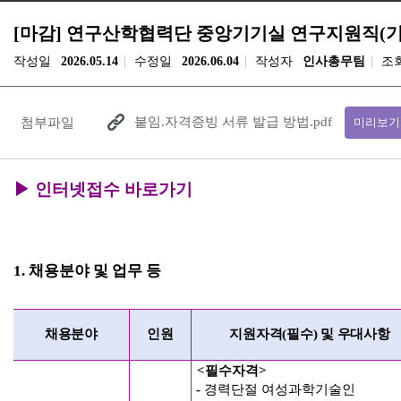
[마감] 연구산학협력단 중앙기기실 연구지원직(
작성일
2026.05.14
수정일
2026.06.04
작성자
인사총무팀
조
붙임.자격증빙 서류 발급 방법.pdf
첨부파일
미리보기
▶
인터넷접수 바로가기
1.
채용분야 및 업무 등
채용분야
인원
지원자격
(
필수
)
및 우대사항
<
필수자격
>
-
경력단절 여성과학기술인