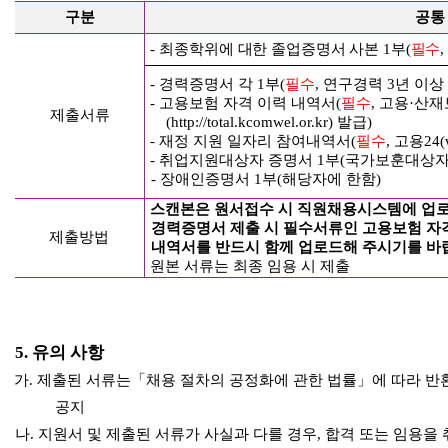
구분
공통
-
최종학위에 대한 졸업증명서 사본
1
부
(
필수
-
경력증명서 각
1
부
(
필수
,
연구경력
3
년 이상
-
고용보험 자격 이력 내역서
(
필수
,
고용
·
산재
제출서류
(http://total.kcomwel.or.kr)
발급
)
-
재정 지원 일자리 참여내역서
(
필수
,
고용
24(
-
취업지원대상자 증명서
1
부
(
국가보훈대상자
-
장애인증명서
1
부
(
해당자에 한함
)
스캔본은 원서접수 시 직원채용시스템에 업
경력증명서 제출 시 필수서류인 고용보험 자
제출방법
내역서를 반드시 함께 업로드해 주시기를 바
원본 서류는 최종 임용 시 제출
5.
유의 사항
가
.
제출된 서류는
「
채용 절차의 공정화에 관한 법률
」
에 따라 반
공지
나
.
지원서 및 제출된 서류가 사실과 다를 경우
,
합격 또는 임용을 