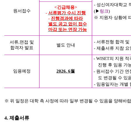
-
성신여자대학교 
<
긴급채용
>
원서접수
(
▶
링크
)
-
서류평가 수시 진행
※
지원자 상황에 
-
진행경과에 따라
별도 공고 없이 접수
마감 또는 연장 가능
-
서류전형 합격 및
서류
,
면접 및
별도 안내
합격자 발표
-
제출서류 지참 
- WISET
의 지원 적
진행 후 임용 가
임용예정
2026. 6
월
-
원서접수 기간 연
도 변경될 수 있
-
임용일자는 개별 
※
위 일정은 대학 측 사정에 따라 일부 변경될 수 있음을 양해바
4.
제출서류