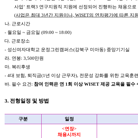
사업
’
트랙
3
연구지원직 지원에 선정되어 진행하는 채용으로 
(
사업은 최대
3
년간 지원이나
, WISET
의 연차평가에 따른 지원
나
.
근로시간
-
월요일
~
금요일
(09:00 ~ 18:00)
다
.
근로장소
-
성신여자대학교 운정그린캠퍼스
(
강북구 미아동
)
중앙기기실
라
.
연봉
: 3,500
만원
마
.
복리후생
- 4
대 보험
,
퇴직금
(1
년 이상 근무자
),
전문성 강화를 위한 교육훈련
바
.
필수 요건
:
참여 인력은 연
1
회 이상
WISET
제공 교육을 필수
3.
전형일정 및 방법
구분
일정
<연장>
채용시까지