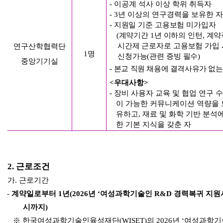
-
이공계 석사 이상 학위 취득자
- 3
년 이상의 연구경력을 보유한 자
- 지원일 기준
고용보험 미가입자
(
계약기간
1
년 이하의 인턴
,
계약
시간제 근로자로 고용보험 가입 
연구산학협력단
1
명
신청가능
(
관련 증빙 필수
)
중앙기기실
-
본교 직원 채용에 결격사유가 없는
<
우대사항
>
-
장비 사용자 교육 및 협업 연구 
이 가능한 커뮤니케이션 역량을 
유하고
,
재료 및 화학 기반 분석에
한 기본 지식을 갖춘 자
2.
근로조건
가
.
근로기간
-
계약일로부터
1
년
(2026
년
‘
여성과학기술인
R&D
경력복귀 지원
시까지
)
※
한국여성과학기술인육성재단
(WISET)
의
2026
년
‘
여성과학