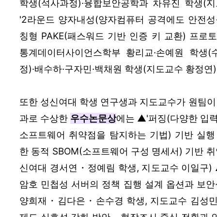
학생(석사과정)·융합보안공학과 차유진 학생(지
'2라운드 양자내성(양자컴퓨터 공격에도 안전성
칭형 PAKE(패스워드 기반 인증 키 교환) 프로
통계데이터사이언스학부 황리교·손예원 학생(
정)·배수하·구자민·백채원 학생(지도교수 황정연)
또한 성신여대 학생 연구생과 지도교수가 원팀이 
과로 수상한 
우수논문상
에는 ▲'퍼징(다양한 입
소프트웨어 취약점을 탐지하는 기법) 기반 실행
한 동적 SBOM(소프트웨어 구성 명세서) 기반 취
신여대 경서연・정예림 학생, 지도교수 이일구) ▲
암호 민첩성 서버의 정책 집행 설계 옵션과 보안성
양희재・김다은・손수경 학생, 지도교수 김성민) ▲