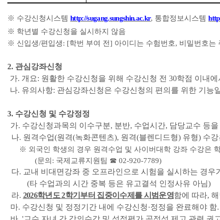
※
수강신청시스템
http://sugang.sungshin.ac.kr
,
통합정보시스템
http
※
학년별 수강신청을 실시하지 않음
※
신입생
/
편입생
: [
학번 부여 전
]
아이디는 수험번호
,
비밀번호는 
2.
관심강좌신청
가.
개요
:
원활한 수강신청을 위해 수강신청 전
30
학점 이내에
나.
유의사항
:
관심강좌신청은 수강신청의 편의를 위한 기능일
3.
수강신청 및 수강정정
가.
수강신청과목의 이수구분
,
분반
,
수업시간
,
담당교수 등을
나.
원격수업
(
원격
(
녹화콘텐츠
),
원격
(
블렌디드형
)
유형
)
수강
※
외국인 학생의 경우 원격수업 및 사이버대학 강좌 수강은 
(
문의
:
국제교류지원팀
☎
02-920-7789)
다.
교내 비대면강좌 중 오프라인으로 시험을 실시하는 경우
(
타 수업과의 시간 중복 등은 유고결석 인정사유 아님
)
라.
2026학년도 2학기부터 집중이수제를 시범운영
함에 따라, 
마.
수강신청 및 정정기간 내에 수강신청
·
정정을 완료해야 함
바. '
교수 자녀 간 강의수강 및 성적평가 공정성 제고 관련 권