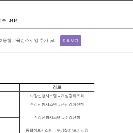
회수
3414
_기초융합교육컨소시엄 추가.pdf
미리보기
경로
수강신청시스템
→
개설강좌조회
수강신청시스템
→
관심강좌신청
수강신청시스템
→
수강신청
통합정보시스템
→
수강철회
/
포기신청