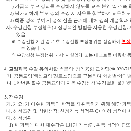
1)
가급적 부모 강의를 수강하지 않도록 교수 본인 및 소속
2) 불가피하게 부모 강의 수강 시 사유를 첨부하여 교무처로
3) 최종 성적 부여 시 성적 산출 근거에 대해 강좌 개설학과
사.
수강신청 부정행위
(
비정상적인 방법을 사용한 수강신청
,
있음
※
수강신
청 기간 종료 후 수강신청 부정행위를 점검하여
부정
수 있습니다
.
※
수강신청 부정행위 예시
:
사설업체 또는 매크로를 이용한 
4.
교양과목 수강 유의사항
※
문의
:
창의융합 교학팀
(
☎
920-71
가.
공통교양
/
핵심교양
/
진로소양으로 구분되며 학번별
/
학과별
나.
1
학년은 필수 공통교양이 자동 수강신청
(
수강철회 불가
)
5.
재수강
가.
개요
:
기 이수한 과목의 학점을 재취득하기 위해 해당 과
나
.
신청조건 및 상한성적
:
신청가능 성적은
C+
이하 성적에 
다
.
신청범위
1
)
한 과목에 대한 재수강은
1
회만 가능
(
단
,
취득 성적이
F
또