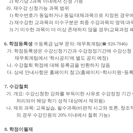
2
)
학기당
2
과목 이내에서 신청 가능
라
.
재수강 신청가능 과목 범위
1
)
학수번호가 동일하거나 동일
/
대체과목으로 지정된 경우에
2
)
재수강한 교과목의 이수구분은 최종 수강과목의 영역
/
과
3
)
기 이수한 과목이 더 이상 존재하지 않을 경우
(
교육과정 
6.
학점등록생
※
등록금 납부 문의
:
재무회계팀
(
☎
920-7046)
가
.
학점등록생은 수강신청기간과 수강정정기간에 수강신청 
재무회계팀에서
'
학사공지
'
에 별도 공지 예정
)
나
.
수강철회 학점에 대해 등록금을 반환하지 않음
다
.
상세 안내사항은 홈페이지 참고
(
홈페이지
>
학사지원
>
등록
7.
수강철회
가
.
개요
:
수강신청한 강좌를 부득이한 사유로 수강정정 기간 
처리되어 해당 학기 성적 대상에서 제외됨
)
나
.
제외 과목
:
교육실습
, 필수과목
(
비판적 사고와 토론
,
창조적
의 경우 수강인원의 20% 이내에서 철회 가능)
8.
학점이월제