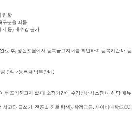
 한함
목구분을 따름
폐지 등
)
재수강 불가
완료 후
,
성신포탈에서 등록금고지서를 확인하여 등록기간 내 등
금 안내
>
등록금 납부안내
)
이후 포기하고자 할 때 소정기간에 수강신청시스템 내 해당 메뉴
 사고와 글쓰기,
전공별 진로 탐색
),
학점교류
,
사이버대학
(KCU,