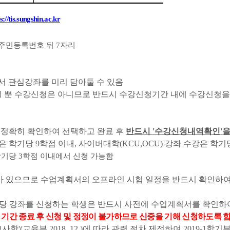
s://tis.sungshin.ac.kr
주민등록번호 뒤
7
자리
서 관심강좌를 미리 담아둘 수 있음
 뿐 수강신청은 아니므로 반드시 수강신청기간 내에 수강신청을
 정확히 확인하여 선택하고 완료 후
반드시
'
수강신청내역확인
'
을
은 학기당
9
학점 이내
,
사이버대학
(KCU,OCU)
강좌 수강은 학기
학기당
3
학점 이내에서 신청 가능함
가 있으므로 수업계획서의 오프라인 시험 일정을 반드시 확인하여
해당 강좌를 신청하는 학생은 반드시 사전에 수업계획서를 확인하
.
기간 종료 후 신청 및 정정이 불가하므로 신중을 기해 신청하도록 
고사항
'(
교육부
2018. 12.)
에 따라 관련 절차 제정하여
2019-1
학기부