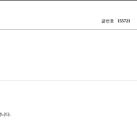
글번호
155721
랍니다
.