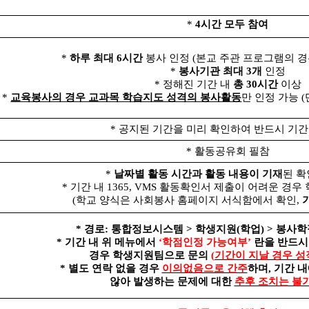
*
4
시간 모두 참여
*
하루 최대
6
시간
봉사 인정
(
본교 주관 프로그램의 
*
봉사기관 최대
3
개
인정
*
정해진 기간 내
총
30
시간
이상
*
교육봉사의 경우 교과목 학습지도 성격의 봉사활동
만 인정 가능
(
*
공지된 기간을 미리 확인하여 반드시 기간
*
활동공유회 필참
*
날짜별 활동 시간과 활동 내용이 기재
된 확
*
기간 내
1365, VMS
활동확인서 제출이 어려운 경우 
(
학교 양식은 사회봉사 홈페이지 서식함에서 확인
,
*
경로
:
통합정보시스템
>
학생지원
(
학업
) >
봉사학
*
기간 내 위 메뉴에서
‘
학점인정 가능여부
’
란을 반드시
경우 학생지원팀으로 문의
(
기간이 지날 경우 성
*
별도 연락 없을 경우
이의없음으로 간주
하며
,
기간 내
않아 발생하는 문제에 대한
추후 조치는 불