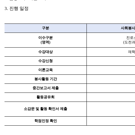
3.
진행 일정
구분
사회봉
이수구분
진로
(
영역
)
(
도전
수강대상
재
수강신청
이론교육
봉사활동 기간
중간보고서 제출
활동공유회
소감문 및 활동 확인서 제출
학점인정 확인