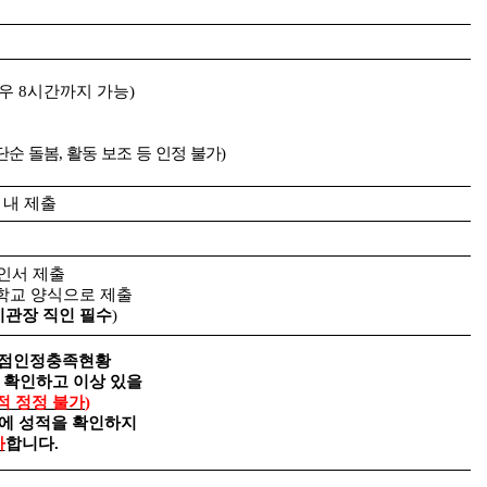
경우
8
시간까지 가능
)
단순 돌봄
,
활동 보조 등 인정 불가
)
 내 제출
인서 제출
학교 양식으로 제출
기관장 직인 필수
)
점인정충족현황
 확인하고 이상 있을
적 정정 불가
)
에 성적을 확인하지
가
합니다
.