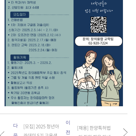
이
다
[모집] 2025 청년아
[채용] 한양특허법
전
카데미 5기 교육생
음