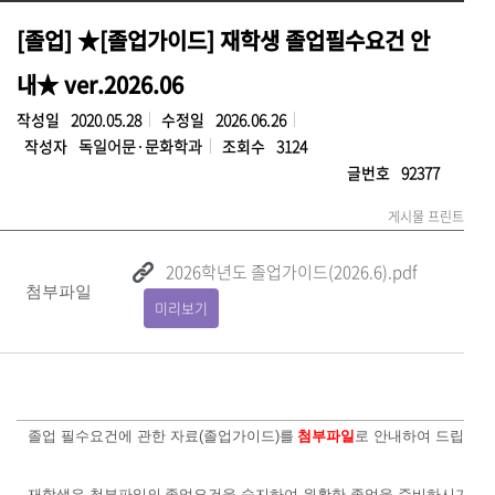
[졸업] ★[졸업가이드] 재학생 졸업필수요건 안
내★ ver.2026.06
작성일
2020.05.28
수정일
2026.06.26
작성자
독일어문·문화학과
조회수
3124
글번호
92377
게시물 프린트
2026학년도 졸업가이드(2026.6).pdf
첨부파일
미리보기
졸업 필수요건에 관한 자료(졸업가이드)를
첨부파일
로 안내하여 드립니다
재학생은 첨부파일의
졸업요건을 숙지하여 원활한 졸업을 준비하시기 바