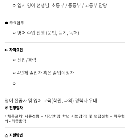
입시 영어 선생님: 초등부 / 중등부 / 고등부 담당
ﾷ
💼 주요업무
영어 수업 진행
(문법, 듣기, 독해)
ﾷ
자격요건
🔑
신입/경력
ﾷ
4년제 졸업자 혹은 졸업예정자
ﾷ
ﾷ
영어 전공자 및 영어 교육(학원, 과외) 경력자 우대
전형절차
🌟
• 채용절차: 서류전형 – 시강(희망 학년 시범강의) 및 면접전형 – 처우협
의 - 최종합격
지원방법
📩