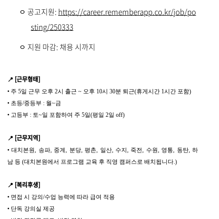
공고지원:
https://career.rememberapp.co.kr/job/po
ﾷ
sting/250333
지원 마감: 채용 시까지
ﾷ
📍
[근무형태]
•
주 5일 근무 오후 2시 출근 ~ 오후 10시 30분 퇴근(휴게시간 1시간 포함)
•
초등/중등부 : 월~금
•
고등부 : 토~일 포함하여 주 5일(평일 2일 off)
📍
[근무지역]
•
대치본원, 송파, 중계, 분당, 평촌, 일산, 수지, 죽전, 수원, 영통, 동탄, 하
남 등 (대치본원에서 프로그램 교육 후 직영 캠퍼스로 배치됩니다.)
📍
[복리후생]
•
면접 시 강의/수업 능력에 따라 급여 적용
•
단독 강의실 제공