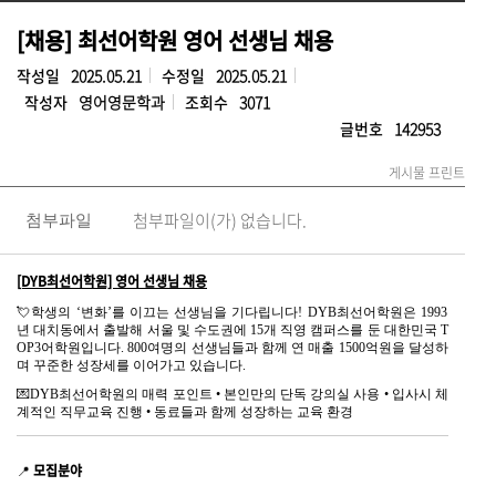
[채용] 최선어학원 영어 선생님 채용
작성일
2025.05.21
수정일
2025.05.21
작성자
영어영문학과
조회수
3071
글번호
142953
게시물 프린트
첨부파일이(가) 없습니다.
첨부파일
[DYB최선어학원] 영어 선생님 채용
💘
학생의 ‘변화’를 이끄는 선생님을 기다립니다! DYB최선어학원은 1993
년 대치동에서 출발해 서울 및 수도권에 15개 직영 캠퍼스를 둔 대한민국 T
OP3어학원입니다. 800여명의 선생님들과 함께 연 매출 1500억원을 달성하
며 꾸준한 성장세를 이어가고 있습니다.
💌
DYB최선어학원의 매력 포인트 • 본인만의 단독 강의실 사용 • 입사시 체
계적인 직무교육 진행 • 동료들과 함께 성장하는 교육 환경
모집분야
📍